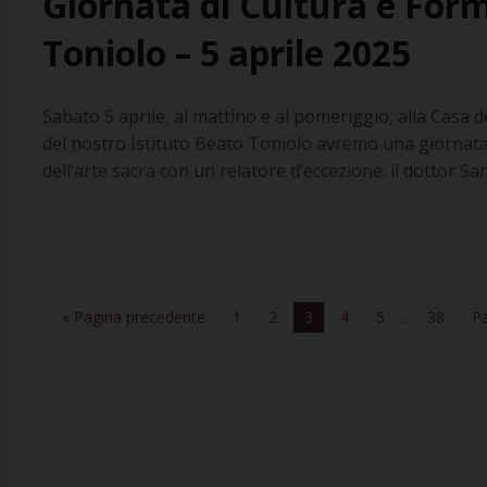
Giornata di Cultura e For
Toniolo – 5 aprile 2025
Sabato 5 aprile, al mattino e al pomeriggio, alla Casa de
del nostro Istituto Beato Toniolo avremo una giornata 
dell’arte sacra con un relatore d’eccezione: il dottor 
« Pagina precedente
1
2
3
4
5
...
38
Pa