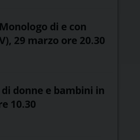
ascolta.
Incontro
con
Monologo di e con
la
teologa
V), 29 marzo ore 20.30
Assunta
Steccanella
e di donne e bambini in
re 10.30