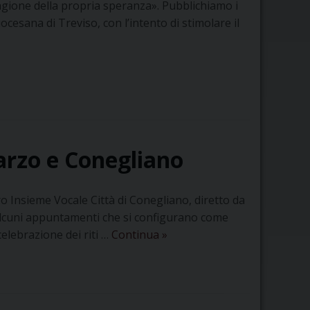
Chiesa
«ragione della propria speranza». Pubblichiamo i
in
ocesana di Treviso, con l’intento di stimolare il
Terra
Santa
–
Colletta
del
Venerdì
Santo
arzo e Conegliano
o Insieme Vocale Città di Conegliano, diretto da
lcuni appuntamenti che si configurano come
Concerti
celebrazione dei riti …
Continua
»
di
Quaresima
a
Tarzo