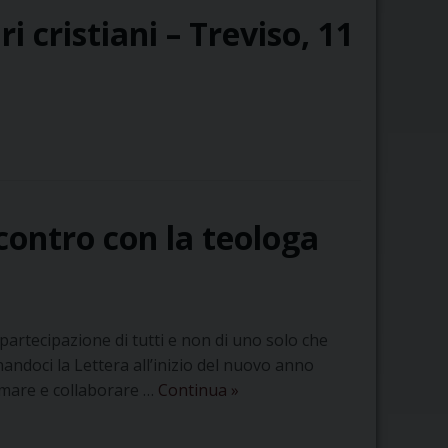
e
ri cristiani – Treviso, 11
Conegliano
contro con la teologa
artecipazione di tutti e non di uno solo che
andoci la Lettera all’inizio del nuovo anno
Una
imare e collaborare …
Continua
»
Chiesa
che