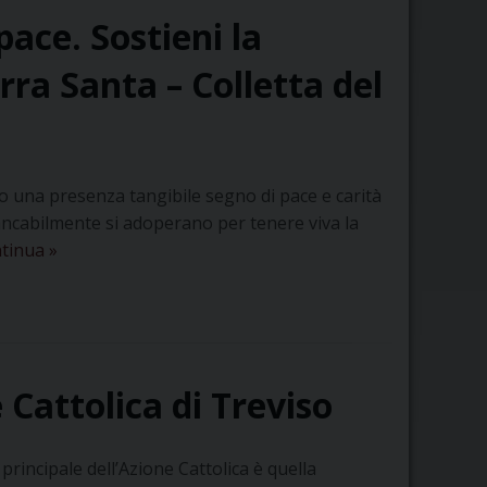
ace. Sostieni la
rra Santa – Colletta del
no una presenza tangibile segno di pace e carità
tancabilmente si adoperano per tenere viva la
Dona
tinua
»
speranza,
semina
la
pace.
Sostieni
 Cattolica di Treviso
la
missione
della
 principale dell’Azione Cattolica è quella