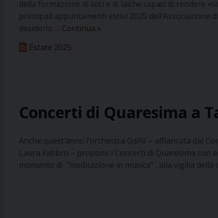
della formazione di laici e di laiche capaci di rendere 
principali appuntamenti estivi 2025 dell’Associazione di
Proposte
desiderio …
Continua
»
estive
Estate 2025
dell’Azione
Cattolica
di
Treviso
Concerti di Quaresima a T
Anche quest’anno l’orchestra GdAV – affiancata dal Cor
Laura Fabbro – propone i Concerti di Quaresima con a
momento di “meditazione in musica” , alla vigilia della 