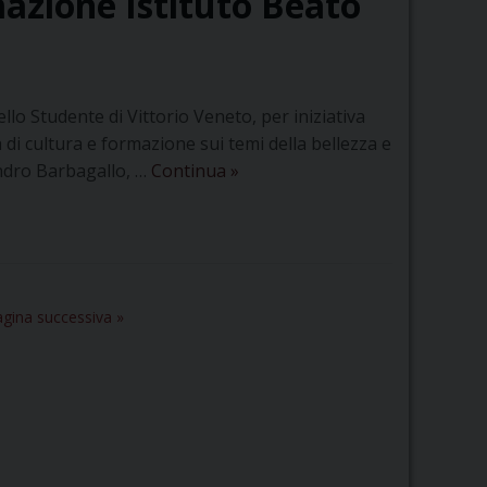
mazione Istituto Beato
llo Studente di Vittorio Veneto, per iniziativa
di cultura e formazione sui temi della bellezza e
Giornata
Sandro Barbagallo, …
Continua
»
di
Cultura
e
Formazione
Istituto
gina successiva »
Beato
Toniolo
–
5
aprile
2025