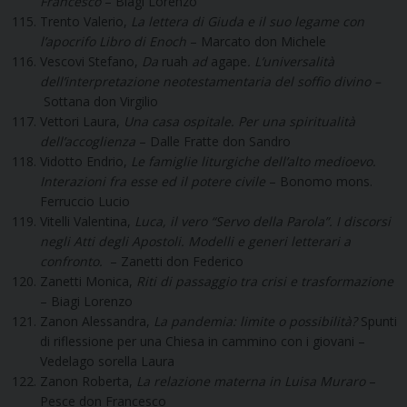
Francesco
– Biagi Lorenzo
Trento Valerio,
La lettera di Giuda e il suo legame con
l’apocrifo Libro di Enoch
– Marcato don Michele
Vescovi Stefano,
Da
ruah
ad
agape
. L’universalità
dell’interpretazione neotestamentaria del soffio divino –
Sottana don Virgilio
Vettori Laura,
Una casa ospitale. Per una spiritualità
dell’accoglienza
– Dalle Fratte don Sandro
Vidotto Endrio,
Le famiglie liturgiche dell’alto medioevo.
Interazioni fra esse ed il potere civile
– Bonomo mons.
Ferruccio Lucio
Vitelli Valentina,
Luca, il vero “Servo della Parola”. I discorsi
negli Atti degli Apostoli. Modelli e generi letterari a
confronto.
– Zanetti don Federico
Zanetti Monica,
Riti di passaggio tra crisi e trasformazione
– Biagi Lorenzo
Zanon Alessandra,
La pandemia: limite o possibilità?
Spunti
di riflessione per una Chiesa in cammino con i giovani –
Vedelago sorella Laura
Zanon Roberta,
La relazione materna in Luisa Muraro
–
Pesce don Francesco