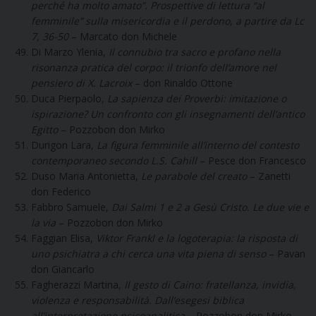
perché ha molto amato”. Prospettive di lettura “al
femminile” sulla misericordia e il perdono, a partire da Lc
7, 36-50
– Marcato don Michele
Di Marzo Ylenia,
Il connubio tra sacro e profano nella
risonanza pratica del corpo: il trionfo dell’amore nel
pensiero di X. Lacroix
– don Rinaldo Ottone
Duca Pierpaolo,
La sapienza dei Proverbi: imitazione o
ispirazione? Un confronto con gli insegnamenti dell’antico
Egitto
– Pozzobon don Mirko
Durigon Lara,
La figura femminile all’interno del contesto
contemporaneo secondo L.S. Cahill
– Pesce don Francesco
Duso Maria Antonietta,
Le parabole del creato
– Zanetti
don Federico
Fabbro Samuele,
Dai Salmi 1 e 2 a Gesù Cristo. Le due vie e
la via
– Pozzobon don Mirko
Faggian Elisa,
Viktor Frankl e la logoterapia: la risposta di
uno psichiatra a chi cerca una vita piena di senso
– Pavan
don Giancarlo
Fagherazzi Martina,
Il gesto di Caino: fratellanza, invidia,
violenza e responsabilità. Dall’esegesi biblica
all’interpretazione psicoanalitica
– Pozzobon don Mirko