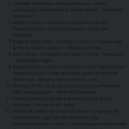
Antonello Alessandra,
Il mistero del corpo. Rilievi
antropologici nel pensiero di Gabriel Marcel
– Pesce don
Francesco
Argenton Anna,
Il matrimonio nel pensiero di don
Germano Pattaro. Analisi di un’opera
– Pesce don
Francesco
Baglione Guido Maria,
L’analogia familiare trinitaria negli
scritti di Giovanni Paolo II
– Sottana don Virgilio
Bares Miriam,
La teologia apofatica in Dionigi l’areopagita
– Sottana don Virgilio
Bassetto Luisa,
La musica racconta il sacro.
Passio et mors
Domini nostri Jesu Christi secundum Lucam
di Krzysztof
Penderecki
– Bonomo mons. Ferruccio Lucio
Berdusco Paolo,
La famiglia nella società post-familiare:
sfide antropologiche
– Pesce don Francesco
Berletti Francesco,
Davide e Betsabea: profili di una
relazione
– Pozzobon don Mirko
Bertoncello Maria,
Dal personalismo alla riscoperta del
bene comune. Dagli ismi del novecento, alla
riproposizione del concetto di persona quale rispostra alle