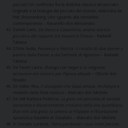
peccati?
Un confronto fra la dottrina classica del peccato
originale e la teologia del peccato del mondo, elaborata da
Piet Shoonenberg. Uno sguardo alla sensibilità
contemporanea – Ravanello don Alessandro
Danieli Carlo,
Da Decio a Costantino, analisi storico-
giuridica dei rapporti tra Impero e Chiesa
– Radaelli
Tatiana
D’Este Giulia,
Perpetua e Felicita: il ritratto di due donne a
partire dalla
Passio
e dai
Sermoni
di Agostino
– Radaelli
Tatiana
De Faveri Laura,
Dialogo con Hegel e la religione:
occasione e/o scontro per l’epoca attuale
– Ottone don
Rinaldo
De Vallier Rita,
Il discepolo che Gesù amava. Archetipo e
modello della fede matura
– Marcato don Michele
De Vidi Barbara Federica,
La gioia nel percorso di santità:
vocazione e discernimento cristiano nella vita quotidiana.
Due inni alla gioia: la Lettera ai Filippesi e l’Esortazione
Apostolica
Gaudete et Exsultate – Marcato don Michele
Di Donato Lorenza,
“Sono perdonati i suoi molti peccati,