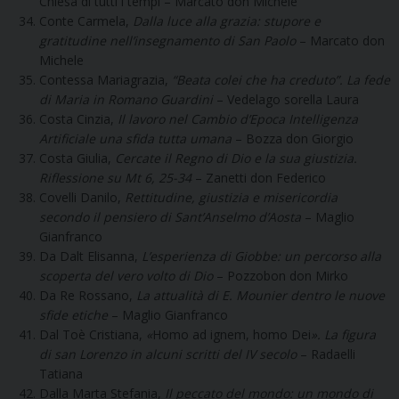
Chiesa di tutti i tempi – Marcato don Michele
Conte Carmela,
Dalla luce alla grazia: stupore e
gratitudine nell’insegnamento di San Paolo
– Marcato don
Michele
Contessa Mariagrazia,
“Beata colei che ha creduto”. La fede
di Maria in Romano Guardini
– Vedelago sorella Laura
Costa Cinzia,
Il lavoro nel Cambio d’Epoca Intelligenza
Artificiale una sfida tutta umana
– Bozza don Giorgio
Costa Giulia,
Cercate il Regno di Dio e la sua giustizia.
Riflessione su Mt 6, 25-34
– Zanetti don Federico
Covelli Danilo,
Rettitudine, giustizia e misericordia
secondo il pensiero di Sant’Anselmo d’Aosta
– Maglio
Gianfranco
Da Dalt Elisanna,
L’esperienza di Giobbe: un percorso alla
scoperta del vero volto di Dio
– Pozzobon don Mirko
Da Re Rossano,
La attualità di E. Mounier dentro le nuove
sfide etiche
– Maglio Gianfranco
Dal Toè Cristiana,
«
Homo ad ignem, homo Dei
». La figura
di san Lorenzo in alcuni scritti del IV secolo
– Radaelli
Tatiana
Dalla Marta Stefania,
Il peccato del mondo: un mondo di