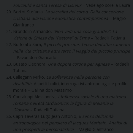
Foucauld e santa Teresa di Lisieux
– Vedelago sorella Laura
Bortot Stefania,
La sacralità del corpo, Dalla concezione
cristiana alla visione edonistica contemporanea
– Maglio
Gianfranco
Brondolin Armando,
“Non vedi una cosa grande?”. La
visione di Chiesa del “Pastore” di Erma
– Radaelli Tatiana
Buffolato Sara,
Il piccolo principe. Teoria dell’attaccamento
nella vita cristiana attraverso il viaggio del piccolo principe
– Pavan don Giancarlo
Busato Eleonora,
Una doppia corona per Agnese
– Radaelli
Tatiana
Callegarin Mirko,
La sofferenza nelle persone con
disabilità.
Aspetti biblici, interrogativi antropologici e profilo
morale – Gallina don Massimo
Cantaluppi Alessandra,
L’influenza sociale di una matrona
romana nell’età tardoionica: la figura di Melania la
Giovane
– Radaelli Tatiana
Capri Taveras Lugo Jean Antonio,
Il senso dell’unità
antropologica nel pensiero di Jacques Maritain. Analisi di
una prospettiva personalistica
– Maglio Gianfranco