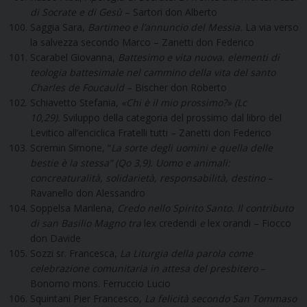
di Socrate e di Gesù
– Sartori don Alberto
Saggia Sara,
Bartimeo e l’annuncio del Messia.
La via verso
la salvezza secondo Marco – Zanetti don Federico
Scarabel Giovanna,
Battesimo e vita nuova. elementi di
teologia battesimale nel cammino della vita del santo
Charles de Foucauld
– Bischer don Roberto
Schiavetto Stefania,
«Chi è il mio prossimo?» (Lc
10,29).
Sviluppo della categoria del prossimo dal libro del
Levitico all’enciclica Fratelli tutti – Zanetti don Federico
Scremin Simone, “
La sorte degli uomini e quella delle
bestie è la stessa” (Qo 3,9). Uomo e animali:
concreaturalità, solidarietà, responsabilità, destino
–
Ravanello don Alessandro
Soppelsa Marilena,
Credo nello Spirito Santo. Il contributo
di san Basilio Magno tra
lex credendi
e
lex orandi – Fiocco
don Davide
Sozzi sr. Francesca,
La Liturgia della parola come
celebrazione comunitaria in attesa del presbitero
–
Bonomo mons. Ferruccio Lucio
Squintani Pier Francesco,
La felicità secondo San Tommaso