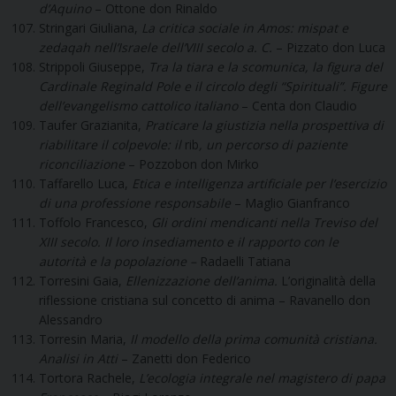
d’Aquino
– Ottone don Rinaldo
Stringari Giuliana,
La critica sociale in Amos: mispat e
zedaqah nell’Israele dell’VIII secolo a. C.
– Pizzato don Luca
Strippoli Giuseppe,
Tra la tiara e la scomunica, la figura del
Cardinale Reginald Pole e il circolo degli “Spirituali”. Figure
dell’evangelismo cattolico italiano
– Centa don Claudio
Taufer Grazianita,
Praticare la giustizia nella prospettiva di
riabilitare il colpevole: il
rib
, un percorso di paziente
riconciliazione
– Pozzobon don Mirko
Taffarello Luca,
Etica e intelligenza artificiale per l’esercizio
di una professione responsabile
– Maglio Gianfranco
Toffolo Francesco,
Gli ordini mendicanti nella Treviso del
XIII secolo. Il loro insediamento e il rapporto con le
autorità e la popolazione –
Radaelli Tatiana
Torresini Gaia,
Ellenizzazione dell’anima.
L’originalità della
riflessione cristiana sul concetto di anima – Ravanello don
Alessandro
Torresin Maria,
Il modello della prima comunità cristiana.
Analisi in Atti
– Zanetti don Federico
Tortora Rachele,
L’ecologia integrale nel magistero di papa