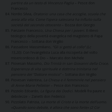
partire da un testo di Vincenzo Paglia
– Pesce don
Francesco
Nordio Silvia,
Oratorio: una casa che accoglie, scuola che
avvia alla vita. Come l’opera salesiana ha influito sulla
società del secondo ottocento
– Bozza don Giorgio
Panzarin Francesco,
Una Chiesa per i poveri.
Il rilievo
teologico della povertà evangelica nel magistero di Papa
Francesco – Sottana don Virgilio
Passadore Massimiliano,
“Gli si gettò al collo” (Lc
15,20).
Con l’evangelista Luca alla riscoperta del volto
misericordioso di Dio – Marcato don Michele
Piovesan Massimo,
Dio Trinità in san Giovanni della Croce.
Esperienza di vita spirituale e dottrina trinitaria nel
pensiero del “Dottore mistico”
– Sottana don Virgilio
Piovesan Valentina,
La Chiesa e il femminile nel pensiero
di Anne-Marie Pelletier
– Pesce don Francesco
Pizziolo Edoardo,
La figura dei Dodici.
Modelli fra paure e
debolezze – Zanetti don Federico
Pizzolato Patrizia,
La morte di Cristo e la morte dell’uomo.
«Quando sono debole, è allora che sono forte» (2 Cor