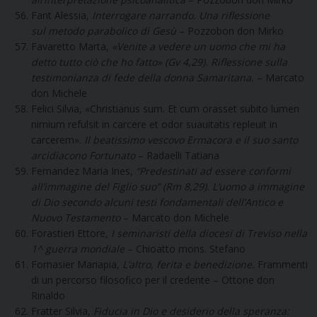
Fant Alessia,
Interrogare narrando. Una riflessione
sul metodo parabolico di Gesù
– Pozzobon don Mirko
Favaretto Marta,
«Venite a vedere un uomo che mi ha
detto tutto ciò che ho fatto» (Gv 4,29). Riflessione sulla
testimonianza di fede della donna Samaritana.
– Marcato
don Michele
Felici Silvia, «Christianus sum. Et cum orasset subito lumen
nimium refulsit in carcere et odor suauitatis repleuit in
carcerem».
Il beatissimo vescovo Ermacora e il suo santo
arcidiacono Fortunato
– Radaelli Tatiana
Fernandez Maria Ines,
“Predestinati ad essere conformi
all’immagine del Figlio suo” (Rm 8,29). L’uomo a immagine
di Dio secondo alcuni testi fondamentali dell’Antico e
Nuovo Testamento
– Marcato don Michele
Forastieri Ettore,
I seminaristi della diocesi di Treviso nella
1^ guerra mondiale
– Chioatto mons. Stefano
Fornasier Mariapia,
L’altro, ferita e benedizione.
Frammenti
di un percorso filosofico per il credente – Ottone don
Rinaldo
Fratter Silvia,
Fiducia in Dio e desiderio della speranza: