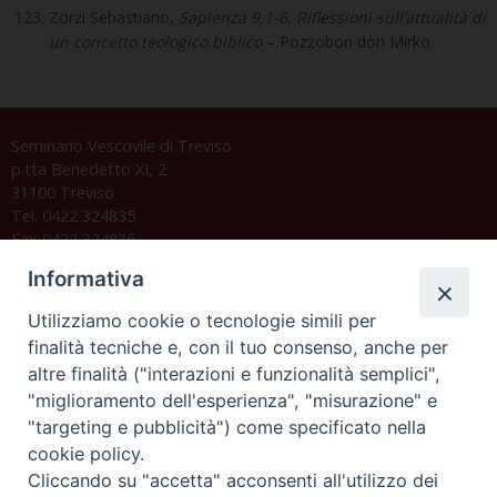
Zorzi Sebastiano,
Sapienza 9,1-6. Riflessioni sull’attualità di
un concetto teologico biblico
– Pozzobon don Mirko
Seminario Vescovile di Treviso
p.tta Benedetto XI, 2
31100 Treviso
Tel. 0422 324835
Fax 0422 324836
segreteria@issrgp1.it
Informativa
C.F. 94004060268
Utilizziamo cookie o tecnologie simili per
finalità tecniche e, con il tuo consenso, anche per
altre finalità ("interazioni e funzionalità semplici",
Orario di segreteria
"miglioramento dell'esperienza", "misurazione" e
"targeting e pubblicità") come specificato nella
Lunedì 17.30-19.30
cookie policy.
Martedì 17.30-19.30
Mercoledì 17.30-19.30
Cliccando su "accetta" acconsenti all'utilizzo dei