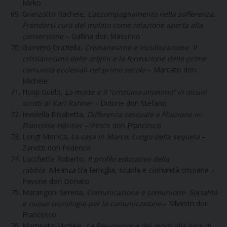
Mirko
Granzotto Rachele,
L’accompagnamento nella sofferenza.
Prendersi cura del malato come relazione aperta alla
conversione
– Gallina don Massimo
Gumiero Graziella,
Cristianesimo e inculturazione. Il
cristianesimo delle origini e la formazione delle prime
comunità ecclesiali nel primo secolo
– Marcato don
Michele
Hosp Guido,
La morte e il “cristiano anonimo” in alcuni
scritti di Karl Rahner –
Didonè don Stefano
Ievolella Elisabetta,
Differenza sessuale e filiazione in
Francoise Héritier
– Pesce don Francesco
Longi Monica,
La casa in Marco. Luogo della sequela
–
Zanetti don Federico
Lucchetta Roberto,
Il profilo educativo della
rabbia.
Alleanza tra famiglia, scuola e comunità cristiana –
Pavone don Donato
Marangoni Serena,
Comunicazione e comunione. Socialità
e nuove tecnologie per la comunicazione
– Silvestri don
Francesco
Martinato Michele,
La Risurrezione dei morti alla luca di