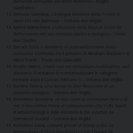
domande dell’uomo del terzo millennio
– Maglio
Gianfranco
Bertuola Valentina,
L’analogia familiare della Trinità di
Hans Urs von Balthasar
– Sottana don Virgilio
Bettoli Mariachiara,
L’istituzione della festa di Cristo Re
dell’universo nel suo contesto storico e teologico
– Centa
don Claudio
Biscaro Zora,
Il desiderio di autorealizzazione insito
nell’uomo.
Confronto tra il pensiero di Abraham Maslow e di
Viktor Frankl – Pavan don Giancarlo
Boatto Marco,
Unum non est removitum multitudinis, sed
divisionis
. Il tentativo di riconcettualizzare le categorie
trinitarie dopo il Concilio Vaticano II – Sottana don Virgilio
Bordino Elettra,
Una kenosi in Dio? Resoconto di un
dibattito teologico
– Sottana don Virgilio
Bortoletto Giovanna, «
Il mio cuore si commuove dentro di
me, il mio intimo freme di compassione»
(Os 11,8). Spunti
di lettura teologica delle emozioni di Dio a partire da
Emmanuel Durand – Sottana don Virgilio
Bortoletto Lucia,
L’essere piccoli di fronte a Dio
.
La
misericordia di Dio e l’eucaristia in san Charles de