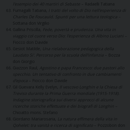
l’esempio dei 40 martiri di Sebaste
– Radaelli Tatiana
Fumagalli Tatiana,
I tratti del volto di Dio nell’esperienza di
Charles De Foucauld. Spunti per una lettura teologica –
Sottana don Virgilio
Gallina Priscilla,
Fede, povertà e prudenza. Una vita in
viaggio col cuore verso Dio: l’esperienza di Albino Luciani
–
Fiocco don Davide
Gesiot Matilde,
Una rielaborazione pedagogica della
Laudato Si’. Percorso per la scuola dell’infanzia
– Bozza
don Giorgio
Giazzon Raul,
Agostino e papa Francesco: due pastori allo
specchio. Un tentativo di confronto in due cambiamenti
d’epoca
– Fiocco don Davide
Gil Guevara Kelly Evelyn,
Il vescovo Longhin e la Chiesa di
Treviso durante la Prima Guerra mondiale (1915-1918).
Indagine storiografica sui diversi approcci di alcune
ricerche storiche effettuate e dei biografi di Longhin
–
Chioatto mons. Stefano
Giordano Mariarosaria,
La natura effimera della vita in
Qohelet: tra vanità e ricerca di significato
– Pozzobon don