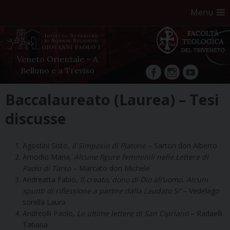
Menu
Veneto Orientale – A
Belluno e a Treviso
facebook
Instagram
YouTube
Skip
Baccalaureato (Laurea) – Tesi
to
discusse
content
Agostini Sisto,
Il Simposio di Platone
– Sartori don Alberto
Amodio Maria,
Alcune figure femminili nelle Lettere di
Paolo di Tarso
– Marcato don Michele
Andreatta Fabio,
Il creato, dono di Dio all’uomo. Alcuni
spunti di riflessione a partire dalla Laudato Si’
– Vedelago
sorella Laura
Andreolli Paolo,
Le ultime lettere di San Cipriano
– Radaelli
Tatiana