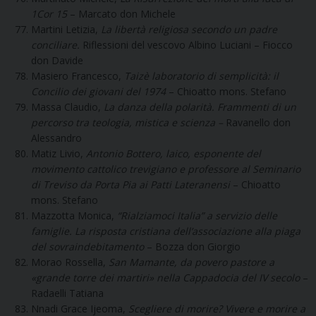
1Cor 15
– Marcato don Michele
Martini Letizia,
La libertà religiosa secondo un padre
conciliare.
Riflessioni del vescovo Albino Luciani – Fiocco
don Davide
Masiero Francesco,
Taizè laboratorio di semplicità: il
Concilio dei giovani del 1974
– Chioatto mons. Stefano
Massa Claudio,
La danza della polarità. Frammenti di un
percorso tra teologia, mistica e scienza –
Ravanello don
Alessandro
Matiz Livio,
Antonio Bottero, laico, esponente del
movimento cattolico trevigiano e professore al Seminario
di Treviso da Porta Pia ai Patti Lateranensi
– Chioatto
mons. Stefano
Mazzotta Monica,
“Rialziamoci Italia” a servizio delle
famiglie. La risposta cristiana dell’associazione alla piaga
del sovraindebitamento
– Bozza don Giorgio
Morao Rossella,
San Mamante, da povero pastore a
«grande torre dei martiri» nella Cappadocia del IV secolo
–
Radaelli Tatiana
Nnadi Grace Ijeoma,
Scegliere di morire? Vivere e morire a