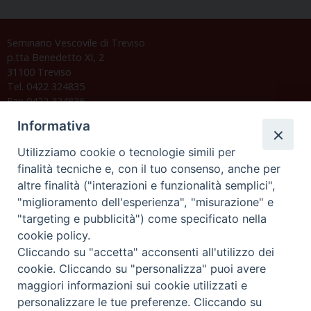
Seminario Vescovile di Treviso
p.tta Benedetto XI, 2
31100 Treviso
Tel. 0422 324835
Fax 0422 324836
segreteria@issrgp1.it
Informativa
C.F. 94004060268
Utilizziamo cookie o tecnologie simili per
finalità tecniche e, con il tuo consenso, anche per
altre finalità ("interazioni e funzionalità semplici",
Orario di segreteria
"miglioramento dell'esperienza", "misurazione" e
"targeting e pubblicità") come specificato nella
Lunedì 17.30-19.30
cookie policy.
Martedì 17.30-19.30
Mercoledì 17.30-19.30
Cliccando su "accetta" acconsenti all'utilizzo dei
Giovedì 17.30-19.30
cookie. Cliccando su "personalizza" puoi avere
Venerdì chiuso
maggiori informazioni sui cookie utilizzati e
Sabato 9.30-11.30
personalizzare le tue preferenze. Cliccando su