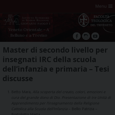
Menu
Veneto Orientale – A
Belluno e a Treviso
facebook
Instagram
YouTube
Skip
Master di secondo livello per
to
insegnati IRC della scuola
content
dell’infanzia e primaria – Tesi
discusse
Betto Mara,
Alla scoperta del creato, colori, emozioni e
cura del grande dono di Dio. Presentazione di tre Unità di
Apprendimento per l’insegnamento della Religione
Cattolica alla Scuola dell’Infanzia
– Bellio Patrizia –
Bortolotto Marta