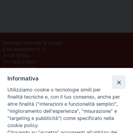
Seminario Vescovile di Treviso
p.tta Benedetto XI, 2
31100 Treviso
Tel. 0422 324835
Fax 0422 324836
segreteria@issrgp1.it
Informativa
C.F. 94004060268
Utilizziamo cookie o tecnologie simili per
finalità tecniche e, con il tuo consenso, anche per
altre finalità ("interazioni e funzionalità semplici",
Orario di segreteria
"miglioramento dell'esperienza", "misurazione" e
"targeting e pubblicità") come specificato nella
Lunedì 17.30-19.30
cookie policy.
Martedì 17.30-19.30
Mercoledì 17.30-19.30
Cliccando su "accetta" acconsenti all'utilizzo dei