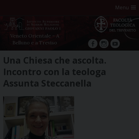
Menu
Veneto Orientale – A
Belluno e a Treviso
facebook
Instagram
YouTube
Skip
Una Chiesa che ascolta.
to
Incontro con la teologa
content
Assunta Steccanella