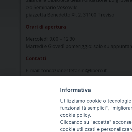
Sala della Biblioteca della Fondazione Luigi Stef
c/o Seminario Vescovile
piazzetta Benedetto XI, 2, 31100 Treviso
Orari di apertura
Mercoledì: 9.00 – 12.30
Martedì e Giovedì pomeriggio: solo su appuntam
Contatti
E-mail: fondazionestefanini@libero.it
Informativa
Seminario Vescovile di Treviso
Utilizziamo cookie o tecnologie s
p.tta Benedetto XI, 2
funzionalità semplici", "miglior
31100 Treviso
cookie policy.
Tel. 0422 324835
Cliccando su "accetta" acconsent
Fax 0422 324836
cookie utilizzati e personalizza
segreteria@issrgp1.it