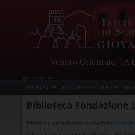
Veneto Orientale – A B
giovedì, 06 Agosto 2026
Skip
ISTITUTO
POLO FAD BELLUNO
SEG
to
content
Biblioteca Fondazione L
Biblioteca specialistica curata dalla
Fondazio