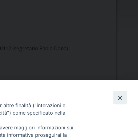
10112 (segretario Paolo Donà)
Orario di segreteria
altre finalità ("interazioni e
cità") come specificato nella
Lunedì 17.30-19.30
Martedì 17.30-19.30
 avere maggiori informazioni sui
Mercoledì 17.30-19.30
sta informativa proseguirai la
Giovedì 17.30-19.30