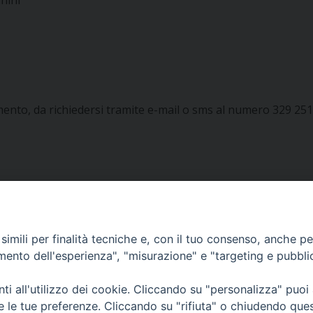
anini
ento, da richiedersi tramite e-mail o sms al numero 329 25
imili per finalità tecniche e, con il tuo consenso, anche per 
amento dell'esperienza", "misurazione" e "targeting e pubbli
i all'utilizzo dei cookie. Cliccando su "personalizza" puoi
re le tue preferenze. Cliccando su "rifiuta" o chiudendo que