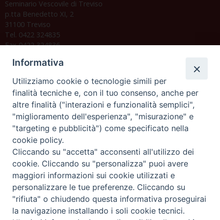
Seminario Vescovile di Treviso
p.tta Benedetto XI, 2
31100 Treviso
Tel. 0422 324835
Fax 0422 324836
segreteria@issrgp1.it
Informativa
C.F. 94004060268
Utilizziamo cookie o tecnologie simili per
finalità tecniche e, con il tuo consenso, anche per
altre finalità ("interazioni e funzionalità semplici",
Orario di segreteria
"miglioramento dell'esperienza", "misurazione" e
"targeting e pubblicità") come specificato nella
Lunedì 17.30-19.30
cookie policy.
Martedì 17.30-19.30
Mercoledì 17.30-19.30
Cliccando su "accetta" acconsenti all'utilizzo dei
Giovedì 17.30-19.30
cookie. Cliccando su "personalizza" puoi avere
Venerdì chiuso
maggiori informazioni sui cookie utilizzati e
Sabato 9.30-11.30
personalizzare le tue preferenze. Cliccando su
"rifiuta" o chiudendo questa informativa proseguirai
Privacy e sicurezza
la navigazione installando i soli cookie tecnici.