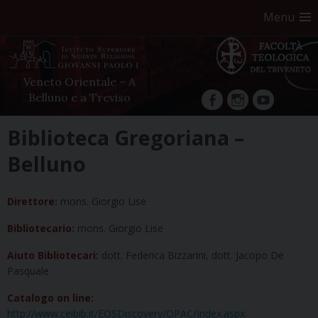
Menu
Veneto Orientale – A
Belluno e a Treviso
facebook
Instagram
YouTube
Skip
Biblioteca Gregoriana –
to
Belluno
content
Direttore:
mons. Giorgio Lise
Bibliotecario:
mons. Giorgio Lise
Aiuto Bibliotecari:
dott. Federica Bizzarini, dott. Jacopo De
Pasquale
Catalogo on line:
http://www.ceibib.it/EOSDiscovery/OPAC/Index.aspx