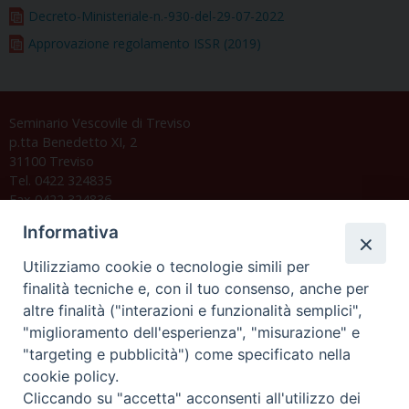
Decreto-Ministeriale-n.-930-del-29-07-2022
Approvazione regolamento ISSR (2019)
Seminario Vescovile di Treviso
p.tta Benedetto XI, 2
31100 Treviso
Tel. 0422 324835
Fax 0422 324836
segreteria@issrgp1.it
Informativa
C.F. 94004060268
Utilizziamo cookie o tecnologie simili per
finalità tecniche e, con il tuo consenso, anche per
altre finalità ("interazioni e funzionalità semplici",
Orario di segreteria
"miglioramento dell'esperienza", "misurazione" e
"targeting e pubblicità") come specificato nella
Lunedì 17.30-19.30
cookie policy.
Martedì 17.30-19.30
Mercoledì 17.30-19.30
Cliccando su "accetta" acconsenti all'utilizzo dei