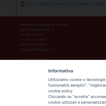
Statuto ISSR Giovanni Paolo I_febbraio 2025
Seminario Vescovile di Treviso
p.tta Benedetto XI, 2
31100 Treviso
Tel. 0422 324835
Fax 0422 324836
segreteria@issrgp1.it
C.F. 94004060268
Informativa
Utilizziamo cookie o tecnologie s
funzionalità semplici", "miglior
cookie policy.
Cliccando su "accetta" acconsent
cookie utilizzati e personalizza