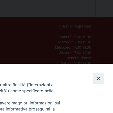
Orario di segreteria
Lunedì 17.30-19.30
Martedì 17.30-19.30
Mercoledì 17.30-19.30
Giovedì 17.30-19.30
Venerdì chiuso
Sabato 9.30-11.30
Privacy e sicurezza
altre finalità ("interazioni e
cità") come specificato nella
 avere maggiori informazioni sui
sta informativa proseguirai la