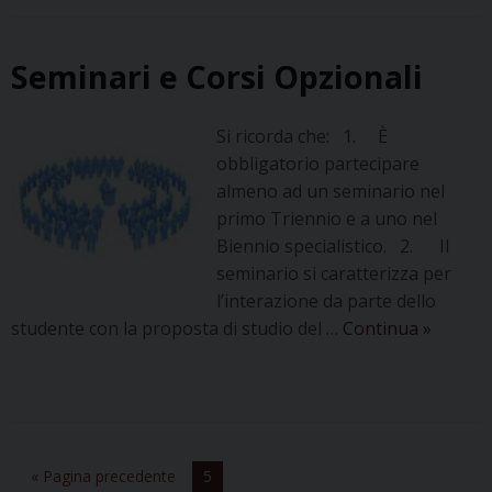
Seminari e Corsi Opzionali
Si ricorda che: 1. È
obbligatorio partecipare
almeno ad un seminario nel
primo Triennio e a uno nel
Biennio specialistico. 2. Il
seminario si caratterizza per
l’interazione da parte dello
Seminar
studente con la proposta di studio del …
Continua
»
e
Corsi
Opzional
« Pagina precedente
5