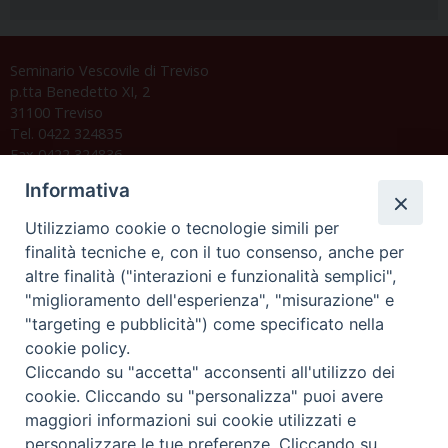
Seminario Vescovile di Treviso
p.tta Benedetto XI, 2
31100 Treviso
Tel. 0422 324835
Fax 0422 324836
segreteria@issrgp1.it
Informativa
C.F. 94004060268
Utilizziamo cookie o tecnologie simili per
finalità tecniche e, con il tuo consenso, anche per
altre finalità ("interazioni e funzionalità semplici",
Orario di segreteria
"miglioramento dell'esperienza", "misurazione" e
"targeting e pubblicità") come specificato nella
Lunedì 17.30-19.30
cookie policy.
Martedì 17.30-19.30
Mercoledì 17.30-19.30
Cliccando su "accetta" acconsenti all'utilizzo dei
Giovedì 17.30-19.30
cookie. Cliccando su "personalizza" puoi avere
Venerdì chiuso
maggiori informazioni sui cookie utilizzati e
Sabato 9.30-11.30
personalizzare le tue preferenze. Cliccando su