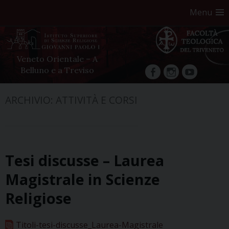
Menu
Veneto Orientale – A
Belluno e a Treviso
facebook
Instagram
YouTube
Skip
ARCHIVIO:
ATTIVITÀ E CORSI
to
content
Tesi discusse – Laurea
Magistrale in Scienze
Religiose
Titoli-tesi-discusse_Laurea-Magistrale