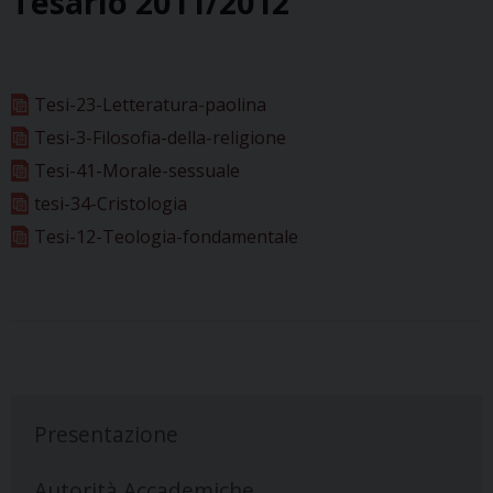
Tesario 2011/2012
Tesi-23-Letteratura-paolina
Tesi-3-Filosofia-della-religione
Tesi-41-Morale-sessuale
tesi-34-Cristologia
Tesi-12-Teologia-fondamentale
P
o
Presentazione
s
t
Autorità Accademiche