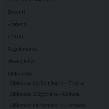
N
a
Docenti
v
i
Studenti
g
a
Statuto
t
Regolamento
i
o
Dove siamo
n
Biblioteche
Biblioteca del Seminario – Treviso
Biblioteca Gregoriana – Belluno
Biblioteca del Seminario – Vittorio