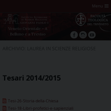
Menu
Veneto Orientale – A
Belluno e a Treviso
facebook
Instagram
YouTube
Skip
ARCHIVIO:
LAUREA IN SCIENZE RELIGIOSE
to
content
Tesari 2014/2015
Tesi-26-Storia-della-Chiesa
Tesi-18-Libri-profetici-e-sapienziali