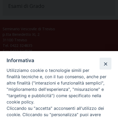
Esami di Grado
Seminario Vescovile di Treviso
p.tta Benedetto XI, 2
31100 Treviso
Tel. 0422 324835
Fax 0422 324836
segreteria@issrgp1.it
Informativa
C.F. 94004060268
Utilizziamo cookie o tecnologie simili per
finalità tecniche e, con il tuo consenso, anche per
altre finalità ("interazioni e funzionalità semplici",
Orario di segreteria
"miglioramento dell'esperienza", "misurazione" e
"targeting e pubblicità") come specificato nella
Lunedì 17.30-19.30
cookie policy.
Martedì 17.30-19.30
Mercoledì 17.30-19.30
Cliccando su "accetta" acconsenti all'utilizzo dei
Giovedì 17.30-19.30
cookie. Cliccando su "personalizza" puoi avere