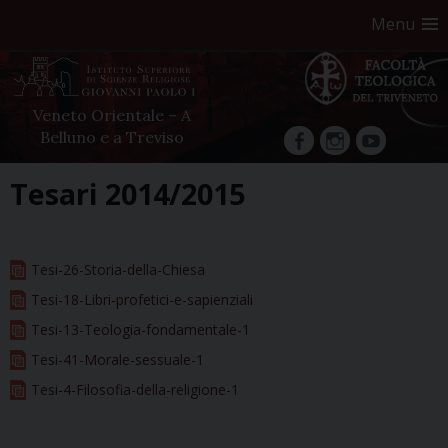
Menu
Veneto Orientale – A
Belluno e a Treviso
facebook
Instagram
YouTube
Skip
Tesari 2014/2015
to
content
Tesi-26-Storia-della-Chiesa
Tesi-18-Libri-profetici-e-sapienziali
Tesi-13-Teologia-fondamentale-1
Tesi-41-Morale-sessuale-1
Tesi-4-Filosofia-della-religione-1