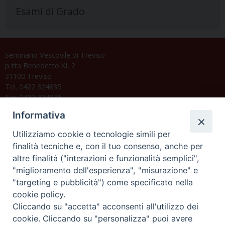
Esami di Grado
Seminario Vescovile di Treviso
p.tta Benedetto XI, 2
31100 Treviso
Tel. 0422 324835
Fax 0422 324836
segreteria@issrgp1.it
Informativa
C.F. 94004060268
Utilizziamo cookie o tecnologie simili per
finalità tecniche e, con il tuo consenso, anche per
altre finalità ("interazioni e funzionalità semplici",
Orario di segreteria
"miglioramento dell'esperienza", "misurazione" e
"targeting e pubblicità") come specificato nella
Lunedì 17.30-19.30
cookie policy.
Martedì 17.30-19.30
Mercoledì 17.30-19.30
Cliccando su "accetta" acconsenti all'utilizzo dei
Giovedì 17.30-19.30
cookie. Cliccando su "personalizza" puoi avere