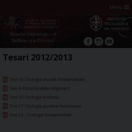
Menu
Veneto Orientale – A
Belluno e a Treviso
facebook
Instagram
YouTube
Skip
Tesari 2012/2013
to
content
Tesi-16-Teologia-morale-fondamentale
Tesi-3-Filosofia-della-religione-1
Tesi-37-Teologia-trinitaria
Tesi-17-Teologia-positiva-Pentateuco
Tesi-12-_Teologia-fondamentale