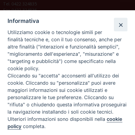
Tel. 0422 324835
Fax 0422 324836
segreteria@issrgp1.it
Informativa
C.F. 94004060268
Utilizziamo cookie o tecnologie simili per
finalità tecniche e, con il tuo consenso, anche per
altre finalità ("interazioni e funzionalità semplici",
Orario di segreteria
"miglioramento dell'esperienza", "misurazione" e
"targeting e pubblicità") come specificato nella
Lunedì 17.30-19.30
cookie policy.
Martedì 17.30-19.30
Mercoledì 17.30-19.30
Cliccando su "accetta" acconsenti all'utilizzo dei
Giovedì 17.30-19.30
cookie. Cliccando su "personalizza" puoi avere
Venerdì chiuso
maggiori informazioni sui cookie utilizzati e
Sabato 9.30-11.30
personalizzare le tue preferenze. Cliccando su
"rifiuta" o chiudendo questa informativa proseguirai
Privacy e sicurezza
la navigazione installando i soli cookie tecnici.
Ulteriori informazioni sono disponibili nella
cookie
policy
completa.