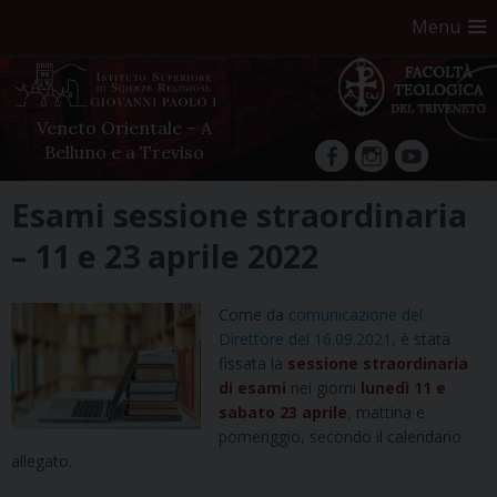
Menu
Veneto Orientale – A
Belluno e a Treviso
facebook
Instagram
YouTube
Skip
Esami sessione straordinaria
to
– 11 e 23 aprile 2022
content
Come da
comunicazione del
Direttore del 16.09.2021
, è stata
fissata la
sessione straordinaria
di esami
nei giorni
lunedì 11 e
sabato 23 aprile
, mattina e
pomeriggio, secondo il calendario
allegato.