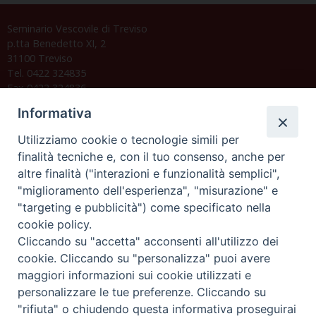
Seminario Vescovile di Treviso
p.tta Benedetto XI, 2
31100 Treviso
Tel. 0422 324835
Fax 0422 324836
segreteria@issrgp1.it
Informativa
C.F. 94004060268
Utilizziamo cookie o tecnologie simili per
finalità tecniche e, con il tuo consenso, anche per
altre finalità ("interazioni e funzionalità semplici",
Orario di segreteria
"miglioramento dell'esperienza", "misurazione" e
"targeting e pubblicità") come specificato nella
Lunedì 17.30-19.30
cookie policy.
Martedì 17.30-19.30
Mercoledì 17.30-19.30
Cliccando su "accetta" acconsenti all'utilizzo dei
Giovedì 17.30-19.30
cookie. Cliccando su "personalizza" puoi avere
Venerdì chiuso
maggiori informazioni sui cookie utilizzati e
Sabato 9.30-11.30
personalizzare le tue preferenze. Cliccando su
"rifiuta" o chiudendo questa informativa proseguirai
Privacy e sicurezza