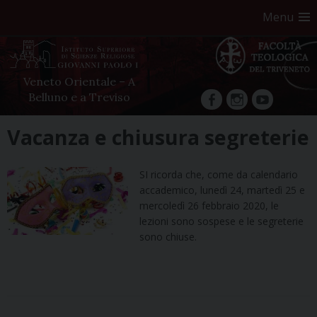
Menu
Veneto Orientale – A
Belluno e a Treviso
facebook
Instagram
YouTube
Skip
Vacanza e chiusura segreterie
to
content
SI ricorda che, come da calendario
accademico, lunedì 24, martedì 25 e
mercoledì 26 febbraio 2020, le
lezioni sono sospese e le segreterie
sono chiuse.