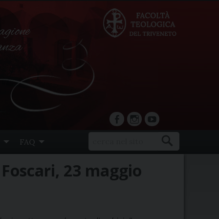
agione
ranza
facebook
Instagram
YouTube
FAQ
’ Foscari, 23 maggio