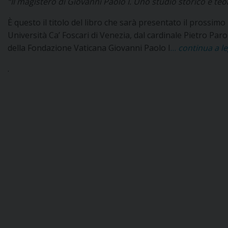
“Il magistero di Giovanni Paolo I. Uno studio storico e teol
È questo il titolo del libro che sarà presentato il prossimo
Università Ca’ Foscari di Venezia, dal cardinale Pietro Paro
della Fondazione Vaticana Giovanni Paolo I
…
continua a le
.