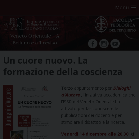
Menu
Veneto Orientale – A
Belluno e a Treviso
facebook
Instagram
YouTube
Skip
Un cuore nuovo. La
to
formazione della coscienza
content
Terzo appuntamento per
Dialoghi
d’Autore
, l’iniziativa accademica che
l’ISSR del Veneto Orientale ha
attivato per far conoscere le
pubblicazioni dei docenti e per
stimolare il dibattito e la ricerca.
Venerdì 14 dicembre alle 20.30
, ci