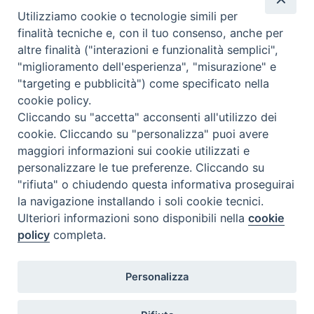
C.F. 94004060268
Utilizziamo cookie o tecnologie simili per
finalità tecniche e, con il tuo consenso, anche per
altre finalità ("interazioni e funzionalità semplici",
Orario di segreteria
"miglioramento dell'esperienza", "misurazione" e
"targeting e pubblicità") come specificato nella
Lunedì 17.30-19.30
cookie policy.
Martedì 17.30-19.30
Mercoledì 17.30-19.30
Cliccando su "accetta" acconsenti all'utilizzo dei
Giovedì 17.30-19.30
cookie. Cliccando su "personalizza" puoi avere
Venerdì chiuso
maggiori informazioni sui cookie utilizzati e
Sabato 9.30-11.30
personalizzare le tue preferenze. Cliccando su
"rifiuta" o chiudendo questa informativa proseguirai
Privacy e sicurezza
la navigazione installando i soli cookie tecnici.
Ulteriori informazioni sono disponibili nella
cookie
policy
completa.
Personalizza