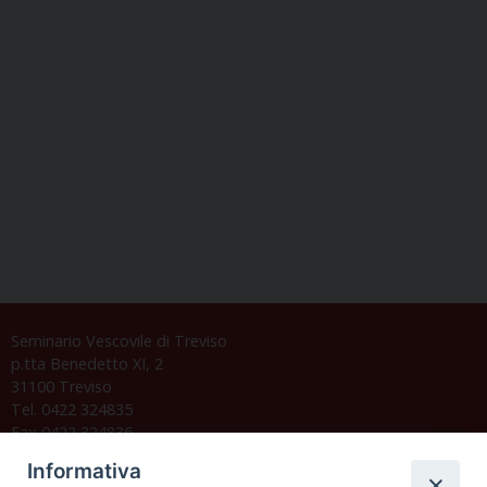
Seminario Vescovile di Treviso
p.tta Benedetto XI, 2
31100 Treviso
Tel. 0422 324835
Fax 0422 324836
segreteria@issrgp1.it
Informativa