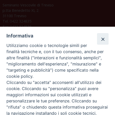
Seminario Vescovile di Treviso
p.tta Benedetto XI, 2
31100 Treviso
Tel. 0422 324835
Fax 0422 324836
segreteria@issrgp1.it
Informativa
C.F. 94004060268
Utilizziamo cookie o tecnologie simili per
finalità tecniche e, con il tuo consenso, anche per
altre finalità ("interazioni e funzionalità semplici",
Orario di segreteria
"miglioramento dell'esperienza", "misurazione" e
"targeting e pubblicità") come specificato nella
Lunedì 17.30-19.30
cookie policy.
Martedì 17.30-19.30
Mercoledì 17.30-19.30
Cliccando su "accetta" acconsenti all'utilizzo dei
Giovedì 17.30-19.30
cookie. Cliccando su "personalizza" puoi avere
Venerdì chiuso
maggiori informazioni sui cookie utilizzati e
Sabato 9.30-11.30
personalizzare le tue preferenze. Cliccando su
"rifiuta" o chiudendo questa informativa proseguirai
Privacy e sicurezza
la navigazione installando i soli cookie tecnici.