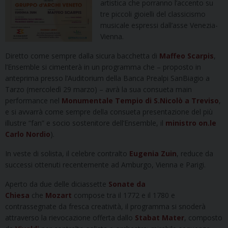
artistica che porranno l’accento su
tre piccoli gioielli del classicismo
musicale espressi dall’asse Venezia-
Vienna.
Diretto come sempre dalla sicura bacchetta di
Maffeo Scarpis
,
l’Ensemble si cimenterà in un programma che – proposto in
anteprima presso l’Auditorium della Banca Prealpi SanBiagio a
Tarzo (mercoledì 29 marzo) – avrà la sua consueta main
performance nel
Monumentale Tempio di S.Nicolò a Treviso
,
e si avvarrà come sempre della consueta presentazione del più
illustre “fan” e socio sostenitore dell’Ensemble, il
ministro on.le
Carlo Nordio
).
In veste di solista, il celebre contralto
Eugenia Zuin
, reduce da
successi ottenuti recentemente ad Amburgo, Vienna e Parigi.
Aperto da due delle diciassette
Sonate da
Chiesa
che
Mozart
compose tra il 1772 e il 1780 e
contrassegnate da fresca creatività, il programma si snoderà
attraverso la rievocazione offerta dallo
Stabat Mater
, composto