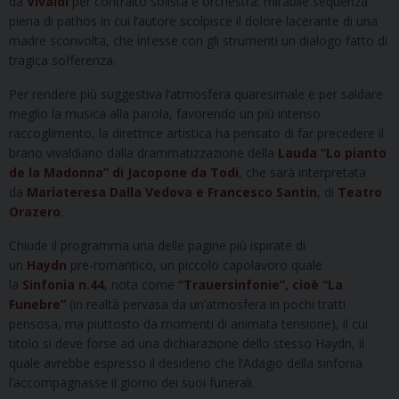
da
Vivaldi
per contralto solista e orchestra: mirabile sequenza
piena di pathos in cui l’autore scolpisce il dolore lacerante di una
madre sconvolta, che intesse con gli strumenti un dialogo fatto di
tragica sofferenza.
Per rendere più suggestiva l’atmosfera quaresimale e per saldare
meglio la musica alla parola, favorendo un più intenso
raccoglimento, la direttrice artistica ha pensato di far precedere il
brano vivaldiano dalla drammatizzazione della
Lauda “Lo pianto
de la Madonna” di Jacopone da Todi
, che sarà interpretata
da
Mariateresa Dalla Vedova e Francesco Santin
, di
Teatro
Orazero
.
Chiude il programma una delle pagine più ispirate di
un
Haydn
pre-romantico, un piccolo capolavoro quale
la
Sinfonia n.44
, nota come
“Trauersinfonie”, cioè “La
Funebre”
(in realtà pervasa da un’atmosfera in pochi tratti
pensosa, ma piuttosto da momenti di animata tensione), il cui
titolo si deve forse ad una dichiarazione dello stesso Haydn, il
quale avrebbe espresso il desiderio che l’Adagio della sinfonia
l’accompagnasse il giorno dei suoi funerali.