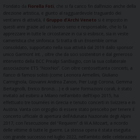
Fondato da
Fiorella Foti
, che si fa carico fin dall’inizio anche della
direzione artistica, e giunto al ragguardevole traguardo dei
vent’anni di attività, il
Gruppo d’Archi Veneto
si è imposto in
questi anni grazie ad un lavoro serio e responsabile, che lo fa
apprezzare in tutte le circostanze in cui si esibisce, sia in veste
cameristica che sinfonica. Si tratta di un Ensemble ormai
consolidato, supportato nella sua attività dal 2019 dallo sponsor
unico Garmont Int. , oltre che da soci sostenitori e dal generoso
intervento della BCC Prealpi SanBiagio, con la sua collaterale
associazione ETS “NoixNoi”. Con oltre centosettanta concerti, a
fianco di famosi solisti (come Leonora Armellini, Giuliano
Carmignola, Giovanni Andrea Zanon, Pier Luigi Corona, Gemma
Bertagnolli, Enrico Bronzi….) e di varie formazioni corali, è stato
invitato ad esibirsi a Milano nell’ambito dell’Expo 2015, ha
effettuato tre tournées in Grecia e tenuto concerti in Svizzera e in
Austria. Vanta con orgoglio di essere stato prescelto per tenere il
concerto ufficiale di apertura dell’Adunata Nazionale degli Alpini
2017, con l’esecuzione del “Requiem” di W.A.Mozart, a ricordo
delle vittime di tutte le guerre. La stessa opera è stata eseguita
con grande successo nel luglio 2022, nell’ambito delle celebrazioni