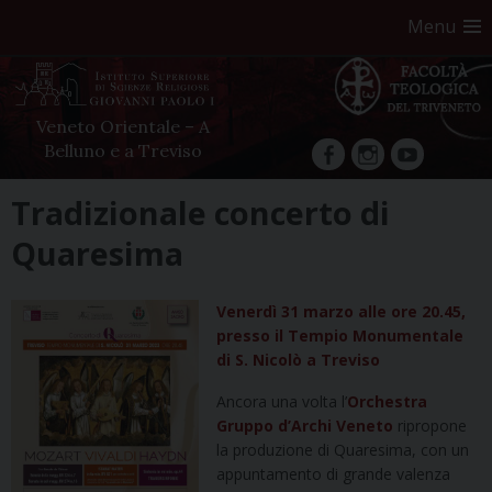
Menu
Veneto Orientale – A
Belluno e a Treviso
facebook
Instagram
YouTube
Skip
Tradizionale concerto di
to
Quaresima
content
Venerdì 31 marzo alle ore 20.45,
presso il Tempio Monumentale
di S. Nicolò a Treviso
Ancora una volta l’
Orchestra
Gruppo d’Archi Veneto
ripropone
la produzione di Quaresima, con un
appuntamento di grande valenza