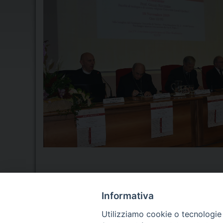
Informativa
Seminario Vescovile di Treviso
Utilizziamo cookie o tecnologie s
p.tta Benedetto XI, 2