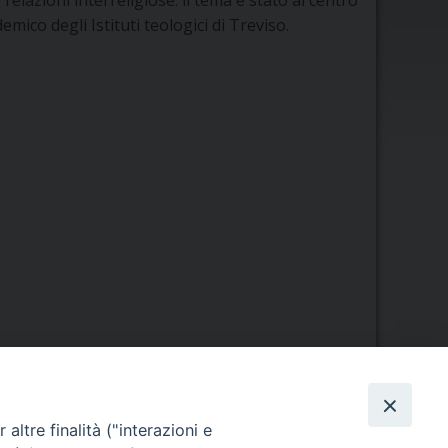
 relazioni interreligiose: il tema è stato al centro
mico degli Istituti teologici di Treviso.
Orario di segreteria
altre finalità ("interazioni e