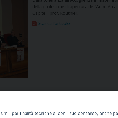
Dalla tolleranza all’accoglienza in materia di
della prolusione di apertura dell’Anno Accade
Ospite il prof. Routhier.
Scarica l'articolo
imili per finalità tecniche e, con il tuo consenso, anche per 