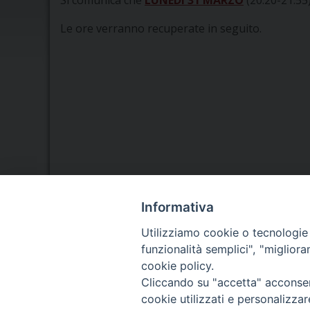
Si comunica che
LUNEDÌ 31 MARZO
(20.20-21.55)
Le ore verranno recuperate in seguito.
Informativa
Seminario Vescovile di Treviso
Utilizziamo cookie o tecnologie s
p.tta Benedetto XI, 2
funzionalità semplici", "miglior
31100 Treviso
Tel. 0422 324835
cookie policy.
Fax 0422 324836
Cliccando su "accetta" acconsent
segreteria@issrgp1.it
cookie utilizzati e personalizza