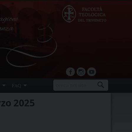
agione
ranza
facebook
Instagram
YouTube
FAQ
rzo 2025