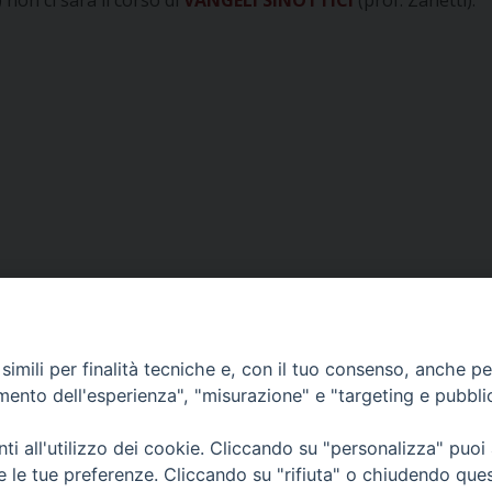
 non ci sarà il corso di
VANGELI SINOTTICI
(prof. Zanetti).
imili per finalità tecniche e, con il tuo consenso, anche per 
amento dell'esperienza", "misurazione" e "targeting e pubbli
i all'utilizzo dei cookie. Cliccando su "personalizza" puoi
re le tue preferenze. Cliccando su "rifiuta" o chiudendo que