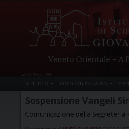
Veneto Orientale – A B
giovedì, 06 Agosto 2026
Skip
ISTITUTO
POLO FAD BELLUNO
SEG
to
content
Sospensione Vangeli Sin
Comunicazione della Segreteria 