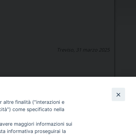
Treviso, 31 marzo 2025
Orario di segreteria
altre finalità ("interazioni e
cità") come specificato nella
Lunedì 17.30-19.30
Martedì 17.30-19.30
Mercoledì 17.30-19.30
 avere maggiori informazioni sui
Giovedì 17.30-19.30
sta informativa proseguirai la
Venerdì chiuso