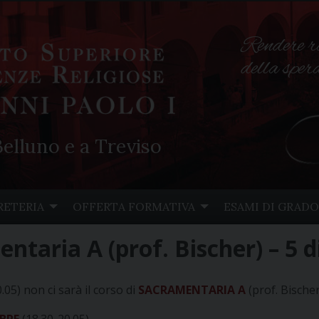
Rendere r
della spe
elluno e a Treviso
RETERIA
OFFERTA FORMATIVA
ESAMI DI GRADO
ntaria A (prof. Bischer) – 5 
.05) non ci sarà il corso di
SACRAMENTARIA A
(prof. Bischer