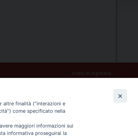
Orario di segreteria
Lunedì 17.30-19.30
Martedì 17.30-19.30
Mercoledì 17.30-19.30
altre finalità ("interazioni e
Giovedì 17.30-19.30
cità") come specificato nella
Venerdì chiuso
Sabato 9.30-11.30
 avere maggiori informazioni sui
Privacy e sicurezza
sta informativa proseguirai la