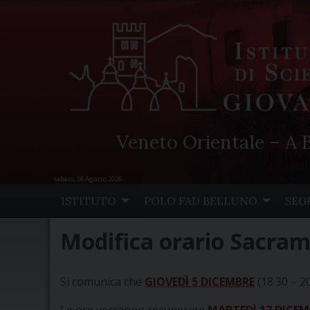
Veneto Orientale – A B
sabato, 08 Agosto 2026
Skip
ISTITUTO
POLO FAD BELLUNO
SEG
to
content
Modifica orario Sacrame
Si comunica che
GIOVEDÌ 5 DICEMBRE
(18.30 – 20