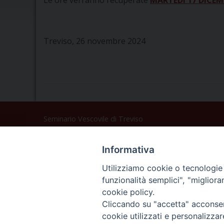
Le ore verranno recuperate
MARTEDÌ 17 DICEM
Treviso, 26 novembre 2024
Seminario Vescovile di Treviso
p.tta Benedetto XI, 2
31100 Treviso
Informativa
Tel. 0422 324835
Fax 0422 324836
Utilizziamo cookie o tecnologie s
segreteria@issrgp1.it
funzionalità semplici", "miglior
cookie policy.
C.F. 94004060268
Cliccando su "accetta" acconsent
cookie utilizzati e personalizza