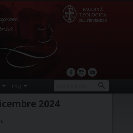
agione
ranza
facebook
Instagram
YouTube
FAQ
dicembre 2024
).