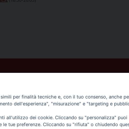
BRE
(18.30-20.05)
imili per finalità tecniche e, con il tuo consenso, anche per 
amento dell'esperienza", "misurazione" e "targeting e pubbli
Veneto Orientale – A Belluno e a Treviso
i all'utilizzo dei cookie. Cliccando su "personalizza" puoi
re le tue preferenze. Cliccando su "rifiuta" o chiudendo que