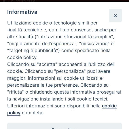
Fax 0422 324836
segreteria@issrgp1.it
Informativa
C.F. 94004060268
Utilizziamo cookie o tecnologie simili per
finalità tecniche e, con il tuo consenso, anche per
altre finalità ("interazioni e funzionalità semplici",
Orario di segreteria
"miglioramento dell'esperienza", "misurazione" e
"targeting e pubblicità") come specificato nella
Lunedì 17.30-19.30
cookie policy.
Martedì 17.30-19.30
Mercoledì 17.30-19.30
Cliccando su "accetta" acconsenti all'utilizzo dei
Giovedì 17.30-19.30
cookie. Cliccando su "personalizza" puoi avere
Venerdì chiuso
maggiori informazioni sui cookie utilizzati e
Sabato 9.30-11.30
personalizzare le tue preferenze. Cliccando su
"rifiuta" o chiudendo questa informativa proseguirai
Privacy e sicurezza
la navigazione installando i soli cookie tecnici.
Ulteriori informazioni sono disponibili nella
cookie
policy
completa.