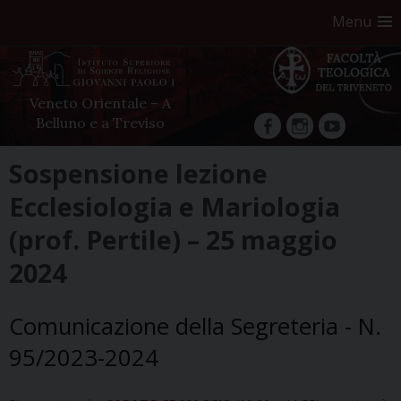
Menu
Veneto Orientale – A
Belluno e a Treviso
facebook
Instagram
YouTube
Skip
Sospensione lezione
to
Ecclesiologia e Mariologia
content
(prof. Pertile) – 25 maggio
2024
Comunicazione della Segreteria - N.
95/2023-2024