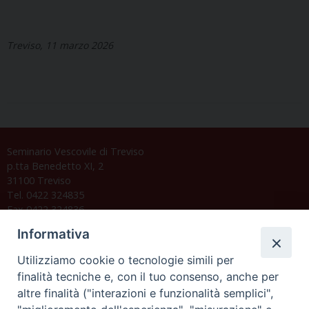
Treviso, 11 marzo 2026
Seminario Vescovile di Treviso
p.tta Benedetto XI, 2
31100 Treviso
Tel. 0422 324835
Fax 0422 324836
segreteria@issrgp1.it
Informativa
C.F. 94004060268
Utilizziamo cookie o tecnologie simili per
finalità tecniche e, con il tuo consenso, anche per
altre finalità ("interazioni e funzionalità semplici",
Orario di segreteria