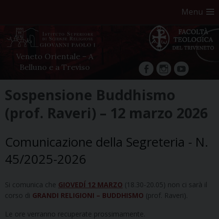
Menu
Veneto Orientale – A
Belluno e a Treviso
facebook
Instagram
YouTube
Skip
Sospensione Buddhismo
to
(prof. Raveri) – 12 marzo 2026
content
Comunicazione della Segreteria - N.
45/2025-2026
Si comunica che
GIOVEDÍ 12 MARZO
(18.30-20.05) non ci sarà il
corso di
GRANDI RELIGIONI – BUDDHISMO
(prof. Raveri).
Le ore verranno recuperate prossimamente.