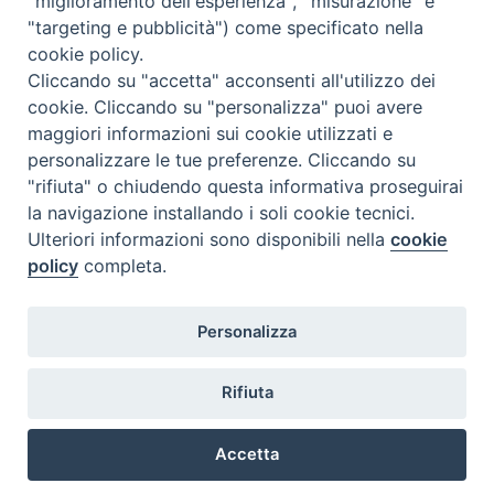
"miglioramento dell'esperienza", "misurazione" e
"targeting e pubblicità") come specificato nella
Lunedì 17.30-19.30
cookie policy.
Martedì 17.30-19.30
Mercoledì 17.30-19.30
Cliccando su "accetta" acconsenti all'utilizzo dei
Giovedì 17.30-19.30
cookie. Cliccando su "personalizza" puoi avere
Venerdì chiuso
maggiori informazioni sui cookie utilizzati e
Sabato 9.30-11.30
personalizzare le tue preferenze. Cliccando su
"rifiuta" o chiudendo questa informativa proseguirai
Privacy e sicurezza
la navigazione installando i soli cookie tecnici.
Ulteriori informazioni sono disponibili nella
cookie
policy
completa.
Personalizza
Rifiuta
Veneto Orientale – A Belluno e a Treviso
Accetta