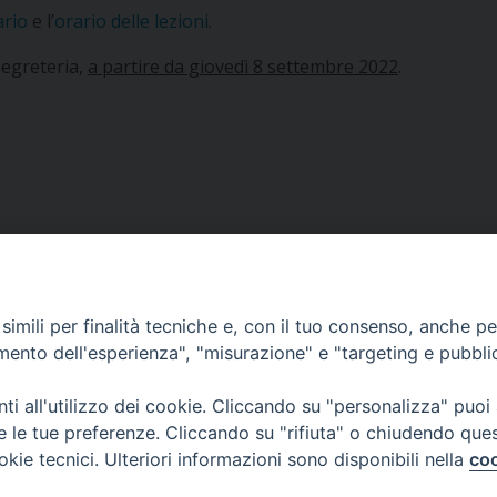
ario
e l’
orario delle lezioni
.
segreteria,
a partire da giovedì 8 settembre 2022
.
imili per finalità tecniche e, con il tuo consenso, anche per 
amento dell'esperienza", "misurazione" e "targeting e pubbli
i all'utilizzo dei cookie. Cliccando su "personalizza" puoi
re le tue preferenze. Cliccando su "rifiuta" o chiudendo que
okie tecnici. Ulteriori informazioni sono disponibili nella
coo
Veneto Orientale – A Belluno e a Treviso