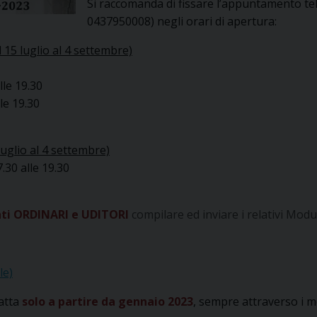
Si raccomanda di fissare l’appuntamento te
0437950008) negli orari di apertura:
 15 luglio al 4 settembre)
lle 19.30
lle 19.30
luglio al 4 settembre)
.30 alle 19.30
enti ORDINARI e UDITORI
compilare ed inviare i relativi Modul
le)
atta
solo a partire da gennaio 2023
, sempre attraverso i m