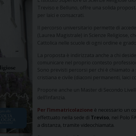
L’Istituto Superiore di Scienze Religiose Gi
Treviso e Belluno, offre una solida propost
per laici e consacrati.
Il percorso universitario permette di accede
(Laurea Magistrale) in Scienze Religiose, 
Cattolica nelle scuole di ogni ordine e grado
La proposta è indirizzata anche a chi desid
comunicare nel proprio contesto profession
Sono previsti percorsi per chi è chiamato a 
cristiana e civile (diaconi permanenti, laici co
Propone anche un Master di Secondo Livello
dell’Infanzia.
Per l’immatricolazione
è necessario un co
effettuato nella sede di
Treviso
, nel Polo F
a distanza, tramite videochiamata.