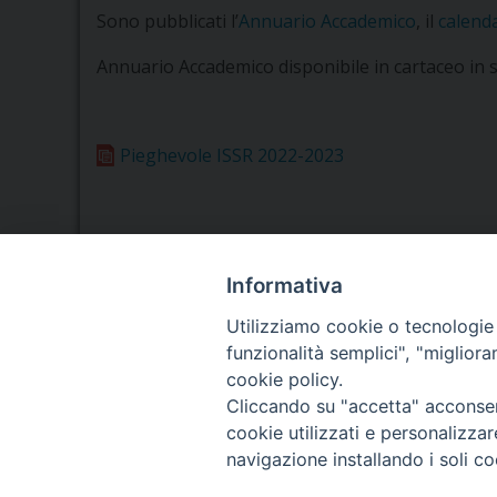
Sono pubblicati l’
Annuario Accademico
, il
calend
Annuario Accademico disponibile in cartaceo in 
Pieghevole ISSR 2022-2023
Informativa
Seminario Vescovile di Treviso
Utilizziamo cookie o tecnologie s
p.tta Benedetto XI, 2
funzionalità semplici", "miglior
31100 Treviso
cookie policy.
Tel. 0422 324835
Cliccando su "accetta" acconsent
Fax 0422 324836
cookie utilizzati e personalizza
segreteria@issrgp1.it
navigazione installando i soli co
C.F. 94004060268