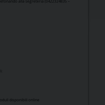
lefonando alla segreteria (0422324835 –
i:
oduli disponibili online