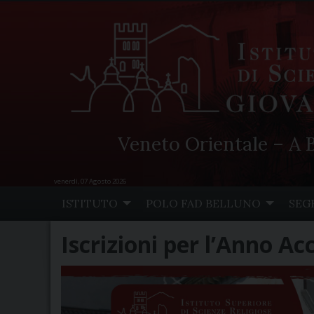
Veneto Orientale – A B
venerdì, 07 Agosto 2026
Skip
ISTITUTO
POLO FAD BELLUNO
SEG
to
content
Iscrizioni per l’Anno 