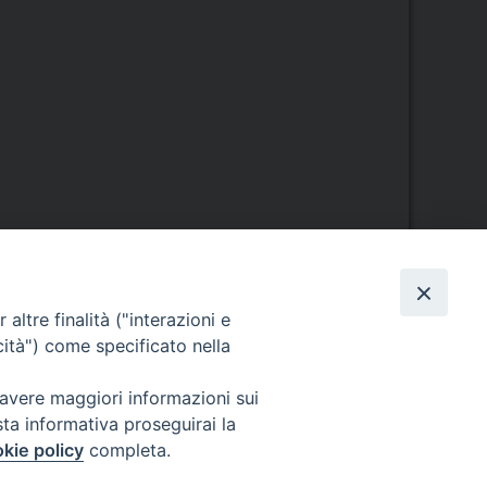
Orario di segreteria
altre finalità ("interazioni e
cità") come specificato nella
Lunedì 17.30-19.30
Martedì 17.30-19.30
 avere maggiori informazioni sui
Mercoledì 17.30-19.30
sta informativa proseguirai la
Giovedì 17.30-19.30
Venerdì chiuso
kie policy
completa.
Sabato 9.30-11.30