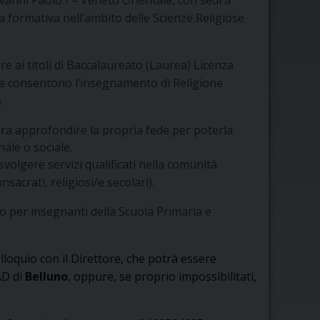
ovanni Paolo I – Veneto Orientale, con sedi a
a formativa nell’ambito delle Scienze Religiose
re ai titoli di Baccalaureato (Laurea) Licenza
che consentono l’insegnamento di Religione
.
era approfondire la propria fede per poterla
ale o sociale.
svolgere servizi qualificati nella comunità
nsacrati, religiosi/e secolari).
 per insegnanti della Scuola Primaria e
lloquio con il Direttore, che potrà essere
AD di
Belluno
, oppure, se proprio impossibilitati,