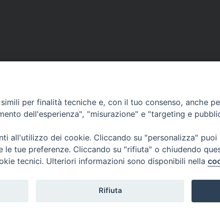
imili per finalità tecniche e, con il tuo consenso, anche per 
amento dell'esperienza", "misurazione" e "targeting e pubbli
i all'utilizzo dei cookie. Cliccando su "personalizza" puoi
re le tue preferenze. Cliccando su "rifiuta" o chiudendo que
okie tecnici. Ulteriori informazioni sono disponibili nella
coo
Rifiuta
Veneto Orientale – A Belluno e a Treviso