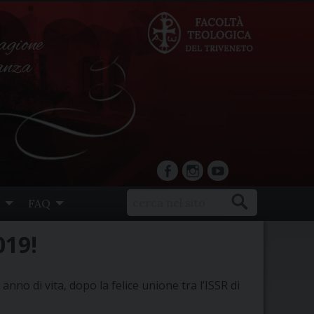
agione
ranza
facebook
Instagram
YouTube
FAQ
019!
anno di vita, dopo la felice unione tra l’ISSR di