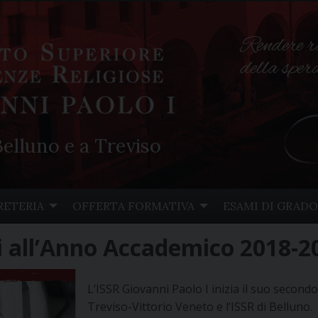
Rendere r
della spe
elluno e a Treviso
RETERIA
OFFERTA FORMATIVA
ESAMI DI GRADO
ni all’Anno Accademico 2018-2
L’ISSR Giovanni Paolo I inizia il suo secondo 
Treviso-Vittorio Veneto e l’ISSR di Belluno.