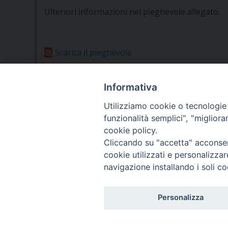
Ulteriori informazioni nel pieghevole allegato.
Scarica il pieghevole
Informativa
Utilizziamo cookie o tecnologie s
funzionalità semplici", "miglior
Seminario Vescovile di Treviso
cookie policy.
p.tta Benedetto XI, 2
Cliccando su "accetta" acconsent
31100 Treviso
cookie utilizzati e personalizza
Tel. 0422 324835
navigazione installando i soli co
Fax 0422 324836
segreteria@issrgp1.it
Personalizza
C.F. 94004060268