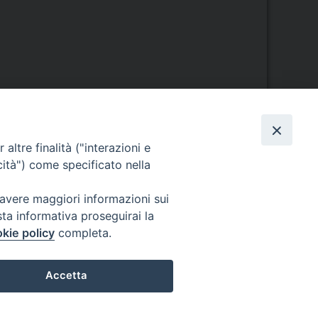
altre finalità ("interazioni e
cità") come specificato nella
Orario di segreteria
 avere maggiori informazioni sui
Lunedì 17.30-19.30
sta informativa proseguirai la
Martedì 17.30-19.30
kie policy
completa.
Mercoledì 17.30-19.30
Giovedì 17.30-19.30
Venerdì chiuso
Accetta
Sabato 9.30-11.30
Privacy e sicurezza
Preferenze Cookie