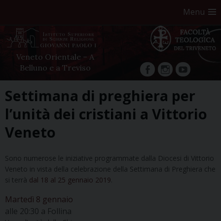
Menu
Veneto Orientale – A
Belluno e a Treviso
facebook
Instagram
YouTube
Skip
Settimana di preghiera per
to
l’unità dei cristiani a Vittorio
content
Veneto
Sono numerose le iniziative programmate dalla Diocesi di Vittorio
Veneto in vista della celebrazione della Settimana di Preghiera che
si terrà
dal 18 al 25 gennaio 2019
.
Martedì 8 gennaio
alle 20:30 a Follina