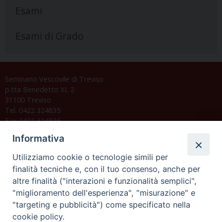
Esami
Esami di Grado
Seminario Vescovile di Treviso
p.tta Benedetto XI, 2
31100 Treviso
Tel. 0422 324835
Fax 0422 324836
segreteria@issrgp1.it
Informativa
C.F. 94004060268
Utilizziamo cookie o tecnologie simili per
finalità tecniche e, con il tuo consenso, anche per
altre finalità ("interazioni e funzionalità semplici",
Orario di segreteria
"miglioramento dell'esperienza", "misurazione" e
"targeting e pubblicità") come specificato nella
Lunedì 17.30-19.30
cookie policy.
Martedì 17.30-19.30