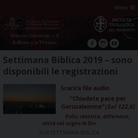
Menu
Veneto Orientale – A
Belluno e a Treviso
facebook
Instagram
YouTube
Skip
Settimana Biblica 2019 – sono
to
disponibili le registrazioni
content
Scarica file audio
“Chiedete pace per
Gerusalemme”
(Sal 122,6)
Polis: identità, differenze,
unità nel sogno di Dio
XLIV SETTIMANA BIBLICA