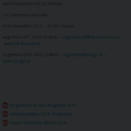
INFORMAZIONI ED ISCRIZIONI
c/o Seminario Vescovile
P.tta Benedetto XI, 2 – 31100 Treviso
segreteria SFT: 0422 324826 –
segreteria.sft@diocesitreviso.it
–
www.sft.diocesitv.it
segreteria ISSR: 0422 324835 –
segreteria@issrgp1.it
–
www.issrgp1.it
Programma di sala 28 agosto 2019
SettimanaBiblica2019_Pieghevole
Poster Settimana Biblica 2019