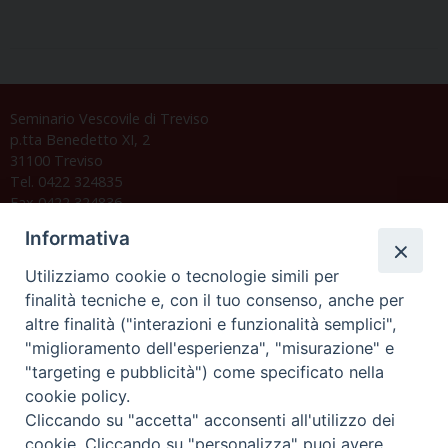
Seminario Vescovile di Treviso
p.tta Benedetto XI, 2
31100 Treviso
Tel. 0422 324835
Fax 0422 324836
segreteria@issrgp1.it
Informativa
C.F. 94004060268
Utilizziamo cookie o tecnologie simili per
finalità tecniche e, con il tuo consenso, anche per
altre finalità ("interazioni e funzionalità semplici",
Orario di segreteria
"miglioramento dell'esperienza", "misurazione" e
"targeting e pubblicità") come specificato nella
Lunedì 17.30-19.30
cookie policy.
Martedì 17.30-19.30
Mercoledì 17.30-19.30
Cliccando su "accetta" acconsenti all'utilizzo dei
Giovedì 17.30-19.30
cookie. Cliccando su "personalizza" puoi avere