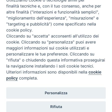
finalità tecniche e, con il tuo consenso, anche per
altre finalità ("interazioni e funzionalità semplici",
Orario di segreteria
"miglioramento dell'esperienza", "misurazione" e
"targeting e pubblicità") come specificato nella
Lunedì 17.30-19.30
cookie policy.
Martedì 17.30-19.30
Mercoledì 17.30-19.30
Cliccando su "accetta" acconsenti all'utilizzo dei
Giovedì 17.30-19.30
cookie. Cliccando su "personalizza" puoi avere
Venerdì chiuso
maggiori informazioni sui cookie utilizzati e
Sabato 9.30-11.30
personalizzare le tue preferenze. Cliccando su
"rifiuta" o chiudendo questa informativa proseguirai
Privacy e sicurezza
la navigazione installando i soli cookie tecnici.
Ulteriori informazioni sono disponibili nella
cookie
policy
completa.
Personalizza
Rifiuta