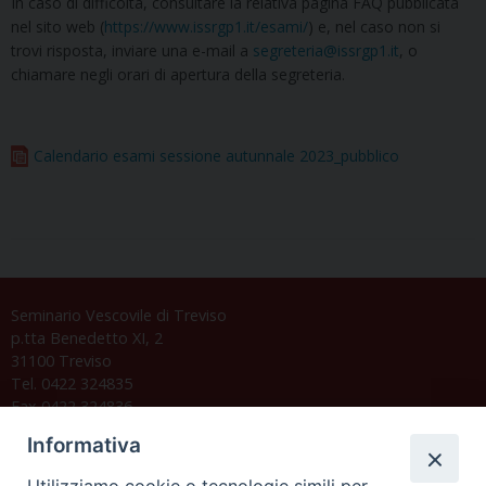
In caso di difficoltà, consultare la relativa pagina FAQ pubblicata
nel sito web (
https://www.issrgp1.it/esami/
) e, nel caso non si
trovi risposta, inviare una e-mail a
segreteria@issrgp1.it
, o
chiamare negli orari di apertura della segreteria.
Calendario esami sessione autunnale 2023_pubblico
Seminario Vescovile di Treviso
p.tta Benedetto XI, 2
31100 Treviso
Tel. 0422 324835
Fax 0422 324836
segreteria@issrgp1.it
Informativa
C.F. 94004060268
Utilizziamo cookie o tecnologie simili per