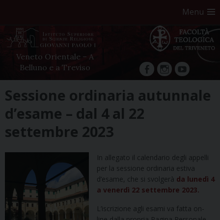
Menu
Veneto Orientale – A
Belluno e a Treviso
facebook
Instagram
YouTube
Skip
Sessione ordinaria autunnale
to
d’esame – dal 4 al 22
content
settembre 2023
In allegato il calendario degli appelli
per la sessione ordinaria estiva
d’esame, che si svolgerà
da lunedì 4
a venerdì 22 settembre 2023.
L’iscrizione agli esami va fatta on-
line dalla propria Pagina Personale