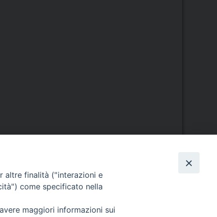
Orario di segreteria
altre finalità ("interazioni e
cità") come specificato nella
Lunedì 17.30-19.30
Martedì 17.30-19.30
 avere maggiori informazioni sui
Mercoledì 17.30-19.30