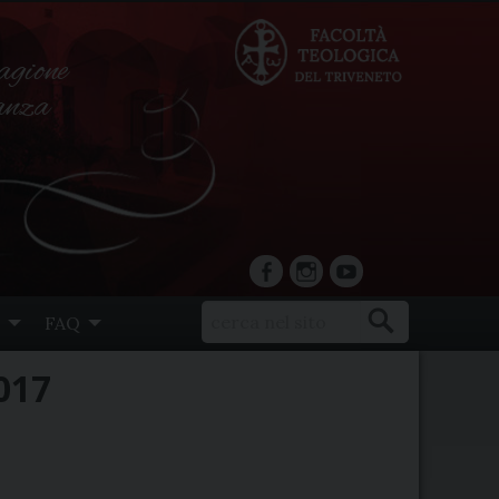
agione
ranza
facebook
Instagram
YouTube
FAQ
017