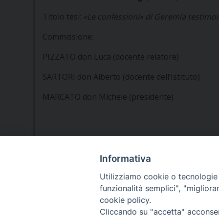
Titolo tesi:
«Le confessioni» di Geremia testimon
Commissione:
PIZZATO don Luca (docente relatore)
SARTORI don Alberto (docente dell’Istituto)
MARCATO don Michele (presidente)
Informativa
Seminario Vescovile di Treviso
Utilizziamo cookie o tecnologie s
p.tta Benedetto XI, 2
funzionalità semplici", "miglior
31100 Treviso
cookie policy.
Tel. 0422 324835
Cliccando su "accetta" acconsent
Fax 0422 324836