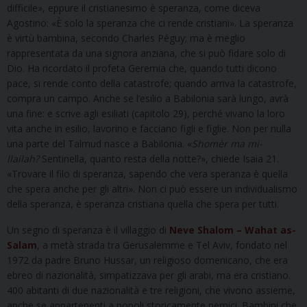
difficile», eppure il cristianesimo è speranza, come diceva
Agostino: «È solo la speranza che ci rende cristiani». La speranza
è virtù bambina, secondo Charles Péguy; ma è meglio
rappresentata da una signora anziana, che si può fidare solo di
Dio. Ha ricordato il profeta Geremia che, quando tutti dicono
pace, si rende conto della catastrofe; quando arriva la catastrofe,
compra un campo. Anche se l’esilio a Babilonia sarà lungo, avrà
una fine: e scrive agli esiliati (capitolo 29), perché vivano la loro
vita anche in esilio, lavorino e facciano figli e figlie. Non per nulla
una parte del Talmud nasce a Babilonia. «
Shomèr ma mi-
llailah?
Sentinella, quanto resta della notte?», chiede Isaia 21.
«Trovare il filo di speranza, sapendo che vera speranza è quella
che spera anche per gli altri». Non ci può essere un individualismo
della speranza, è speranza cristiana quella che spera per tutti.
Un segno di speranza è il villaggio di
Neve Shalom – Wahat as-
Salam
, a metà strada tra Gerusalemme e Tel Aviv, fondato nel
1972 da padre Bruno Hussar, un religioso domenicano, che era
ebreo di nazionalità, simpatizzava per gli arabi, ma era cristiano.
400 abitanti di due nazionalità e tre religioni, che vivono assieme,
anche se appartenenti a popoli storicamente nemici. Bambini che