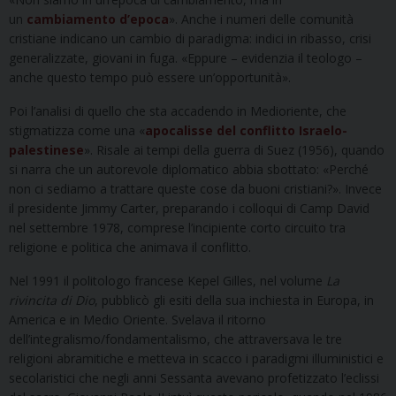
un
cambiamento d’epoca
». Anche i numeri delle comunità
cristiane indicano un cambio di paradigma: indici in ribasso, crisi
generalizzate, giovani in fuga. «Eppure – evidenzia il teologo –
anche questo tempo può essere un’opportunità».
Poi l’analisi di quello che sta accadendo in Medioriente, che
stigmatizza come una «
apocalisse del conflitto Israelo-
palestinese
». Risale ai tempi della guerra di Suez (1956), quando
si narra che un autorevole diplomatico abbia sbottato: «Perché
non ci sediamo a trattare queste cose da buoni cristiani?». Invece
il presidente Jimmy Carter, preparando i colloqui di Camp David
nel settembre 1978, comprese l’incipiente corto circuito tra
religione e politica che animava il conflitto.
Nel 1991 il politologo francese Kepel Gilles, nel volume
La
rivincita di Dio
, pubblicò gli esiti della sua inchiesta in Europa, in
America e in Medio Oriente. Svelava il ritorno
dell’integralismo/fondamentalismo, che attraversava le tre
religioni abramitiche e metteva in scacco i paradigmi illuministici e
secolaristici che negli anni Sessanta avevano profetizzato l’eclissi