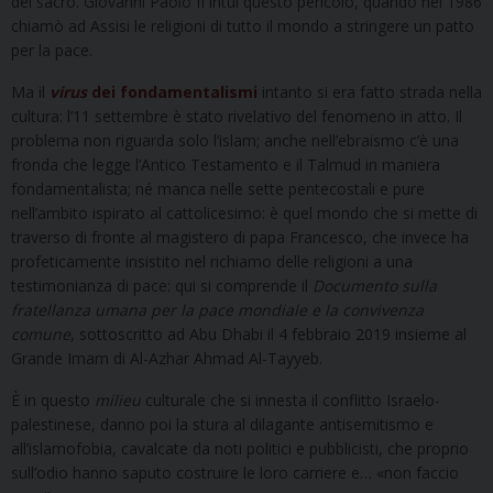
del sacro. Giovanni Paolo II intuì questo pericolo, quando nel 1986
chiamò ad Assisi le religioni di tutto il mondo a stringere un patto
per la pace.
Ma il
virus
dei fondamentalismi
intanto si era fatto strada nella
cultura: l’11 settembre è stato rivelativo del fenomeno in atto. Il
problema non riguarda solo l’islam; anche nell’ebraismo c’è una
fronda che legge l’Antico Testamento e il Talmud in maniera
fondamentalista; né manca nelle sette pentecostali e pure
nell’ambito ispirato al cattolicesimo: è quel mondo che si mette di
traverso di fronte al magistero di papa Francesco, che invece ha
profeticamente insistito nel richiamo delle religioni a una
testimonianza di pace: qui si comprende il
Documento sulla
fratellanza umana per la pace mondiale e la convivenza
comune
, sottoscritto ad Abu Dhabi il 4 febbraio 2019 insieme al
Grande Imam di Al-Azhar Ahmad Al-Tayyeb.
È in questo
milieu
culturale che si innesta il conflitto Israelo-
palestinese, danno poi la stura al dilagante antisemitismo e
all’islamofobia, cavalcate da noti politici e pubblicisti, che proprio
sull’odio hanno saputo costruire le loro carriere e… «non faccio