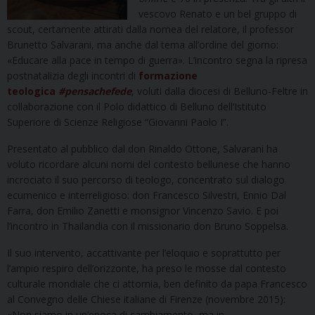
vescovo Renato e un bel gruppo di
scout, certamente attirati dalla nomea del relatore, il professor
Brunetto Salvarani, ma anche dal tema all’ordine del giorno:
«Educare alla pace in tempo di guerra». L’incontro segna la ripresa
postnatalizia degli incontri di
formazione
teologica
#pensachefede
, voluti dalla diocesi di Belluno-Feltre in
collaborazione con il Polo didattico di Belluno dell’Istituto
Superiore di Scienze Religiose “Giovanni Paolo I”.
Presentato al pubblico dal don Rinaldo Ottone, Salvarani ha
voluto ricordare alcuni nomi del contesto bellunese che hanno
incrociato il suo percorso di teologo, concentrato sul dialogo
ecumenico e interreligioso: don Francesco Silvestri, Ennio Dal
Farra, don Emilio Zanetti e monsignor Vincenzo Savio. E poi
l’incontro in Thailandia con il missionario don Bruno Soppelsa.
Il suo intervento, accattivante per l’eloquio e soprattutto per
l’ampio respiro dell’orizzonte, ha preso le mosse dal contesto
culturale mondiale che ci attornia, ben definito da papa Francesco
al Convegno delle Chiese italiane di Firenze (novembre 2015):
«Non siamo in un’epoca di cambiamento, ma in