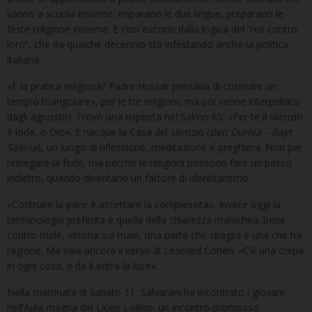
vanno a scuola insieme, imparano le due lingue, preparano le
feste religiose insieme. E così escono dalla logica del “noi contro
loro”, che da qualche decennio sta infestando anche la politica
italiana.
«E la pratica religiosa? Padre Hussar pensava di costruire un
tempio triangolare», per le tre religioni, ma poi venne interpellato
dagli agnostici. Trovò una risposta nel Salmo 65: «Per te il silenzio
è lode, o Dio». E nacque la Casa del silenzio (
Beit Dumia – Bayt
Sakina
), un luogo di riflessione, meditazione e preghiera. Non per
rinnegare la fede, ma perché le religioni possono fare un passo
indietro, quando diventano un fattore di identitarismo.
«Costruire la pace è accettare la complessità». Invece oggi la
terminologia preferita è quella della chiarezza manichea: bene
contro male, vittoria sul male, una parte che sbaglia e una che ha
ragione. Ma vale ancora il verso di Leonard Cohen: «C’è una crepa
in ogni cosa, e da lì entra la luce».
Nella mattinata di sabato 11, Salvarani ha incontrato i giovani
nell’Aula magna del Liceo Lollino; un incontro promosso