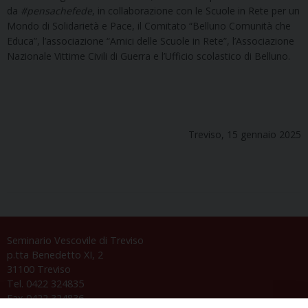
da
#pensachefede
, in collaborazione con le Scuole in Rete per un
Mondo di Solidarietà e Pace, il Comitato “Belluno Comunità che
Educa”, l’associazione “Amici delle Scuole in Rete”, l’Associazione
Nazionale Vittime Civili di Guerra e l’Ufficio scolastico di Belluno.
Treviso, 15 gennaio 2025
Seminario Vescovile di Treviso
p.tta Benedetto XI, 2
31100 Treviso
Tel. 0422 324835
Fax 0422 324836