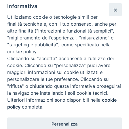
segreteria@issrgp1.it
Informativa
C.F. 94004060268
Utilizziamo cookie o tecnologie simili per
finalità tecniche e, con il tuo consenso, anche per
altre finalità ("interazioni e funzionalità semplici",
Orario di segreteria
"miglioramento dell'esperienza", "misurazione" e
"targeting e pubblicità") come specificato nella
Lunedì 17.30-19.30
cookie policy.
Martedì 17.30-19.30
Mercoledì 17.30-19.30
Cliccando su "accetta" acconsenti all'utilizzo dei
Giovedì 17.30-19.30
cookie. Cliccando su "personalizza" puoi avere
Venerdì chiuso
maggiori informazioni sui cookie utilizzati e
Sabato 9.30-11.30
personalizzare le tue preferenze. Cliccando su
"rifiuta" o chiudendo questa informativa proseguirai
Privacy e sicurezza
la navigazione installando i soli cookie tecnici.
Ulteriori informazioni sono disponibili nella
cookie
policy
completa.
Personalizza