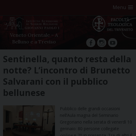
Menu
Veneto Orientale – A
Belluno e a Treviso
facebook
Instagram
YouTube
Skip
Sentinella, quanto resta della
to
notte? L’incontro di Brunetto
content
Salvarani con il pubblico
bellunese
Pubblico delle grandi occasioni
nell’Aula magna del Seminario
Gregoriano nella serata di venerdì 10
gennaio: 80 persone collegate
online
e 70 in presenza. Tra gli altri il