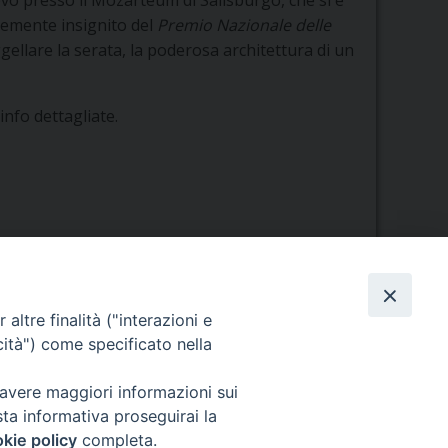
evo presso il Mozarteum di Salisburgo, che si è
ntemente insignito del
Premio Nazionale delle
gellare la serata, la poderosa architettura di un
nfo dettagliate.
altre finalità ("interazioni e
cità") come specificato nella
Orario di segreteria
 avere maggiori informazioni sui
Lunedì 17.30-19.30
sta informativa proseguirai la
Martedì 17.30-19.30
kie policy
completa.
Mercoledì 17.30-19.30