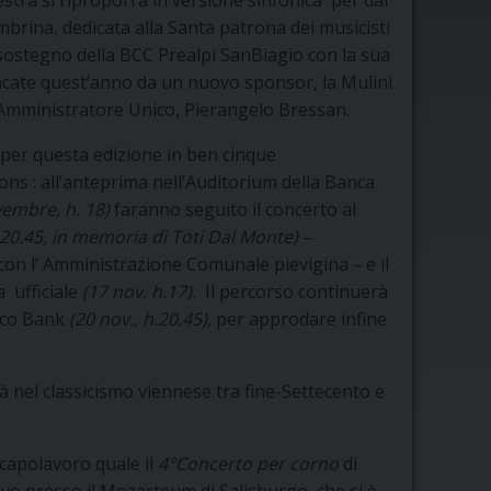
estra si riproporrà in versione sinfonica per dar
mbrina, dedicata alla Santa patrona dei musicisti
 sostegno della BCC Prealpi SanBiagio con la sua
ancate quest’anno da un nuovo sponsor, la Mulini
o Amministratore Unico, Pierangelo Bressan.
 per questa edizione in ben cinque
ons : all’anteprima nell’Auditorium della Banca
embre, h. 18)
faranno seguito il concerto al
.20.45, in memoria di Toti Dal Monte)
–
 con l’ Amministrazione Comunale pievigina
–
e il
a
ufficiale
(17
nov. h.17).
Il percorso continuerà
neco Bank
(20 nov., h.20.45)
, per approdare infine
 nel classicismo viennese tra fine-Settecento e
 capolavoro quale il
4°Concerto per corno
di