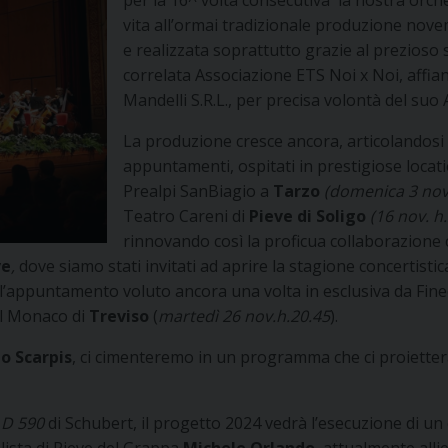
per la 16^ volta consecutiva la nostra orch
vita all’ormai tradizionale produzione nove
e realizzata soprattutto grazie al prezioso
correlata Associazione ETS Noi x Noi, affi
Mandelli S.R.L., per precisa volontà del su
La produzione cresce ancora, articolandosi
appuntamenti, ospitati in prestigiose locati
Prealpi SanBiagio a
Tarzo
(domenica 3 nov
Teatro Careni di
Pieve di Soligo
(16
nov. h
rinnovando così la proficua collaborazione
ve
,
dove siamo stati invitati ad aprire la stagione concertistic
l’appuntamento voluto ancora una volta in esclusiva da Fi
l Monaco di
Treviso
(
martedì 26 nov.h.20.45
).
o Scarpis
, ci cimenteremo in un programma che ci proietterà
o D 590
di Schubert, il progetto 2024 vedrà l’esecuzione di un