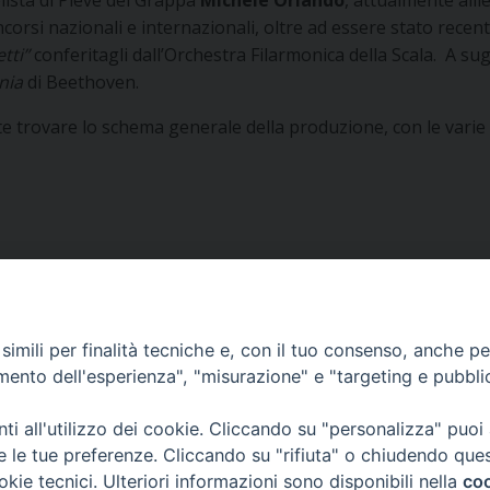
lista di Pieve del Grappa
Michele Orlando
, attualmente alli
corsi nazionali e internazionali, oltre ad essere stato rece
etti”
conferitagli dall’Orchestra Filarmonica della Scala.
A sug
nia
di Beethoven.
e trovare lo schema generale della produzione, con le varie i
imili per finalità tecniche e, con il tuo consenso, anche per 
amento dell'esperienza", "misurazione" e "targeting e pubbli
i all'utilizzo dei cookie. Cliccando su "personalizza" puoi
re le tue preferenze. Cliccando su "rifiuta" o chiudendo que
okie tecnici. Ulteriori informazioni sono disponibili nella
coo