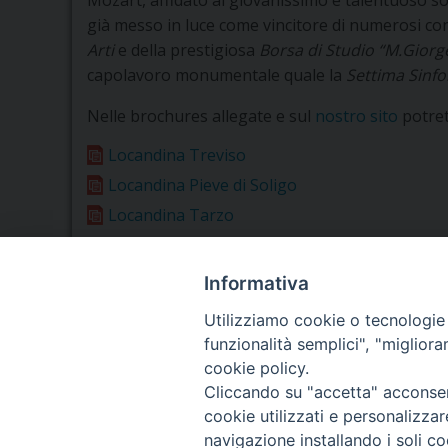
Mozart, affidato al giovanissimo e talentuoso so
già messo in luce come vincitore di numerosi con
Arti
e della prestigiosa
Borsa di Studio “M.Giorg
capolavoro monumentale quale la
Settima Sinfo
Nelle brochures allegate e sul
nostro sito
potret
Locandina Treviso
Locandina Pieve di Soligo
Locandina Tarzo
Informativa
Utilizziamo cookie o tecnologie s
funzionalità semplici", "miglior
Seminario Vescovile di Treviso
cookie policy.
p.tta Benedetto XI, 2
Cliccando su "accetta" acconsent
31100 Treviso
cookie utilizzati e personalizza
Tel. 0422 324835
navigazione installando i soli co
Fax 0422 324836