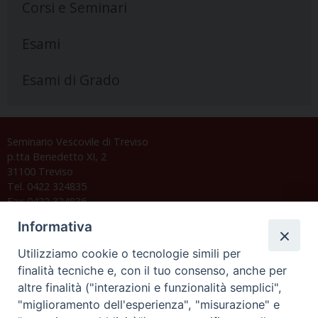
Corsi e Seminari
Esami
Esami di Grado
Seminario Vescovile di Treviso
p.tta Benedetto XI, 2
31100 Treviso
Tel. 0422 324835
Fax 0422 324836
segreteria@issrgp1.it
Informativa
C.F. 94004060268
Utilizziamo cookie o tecnologie simili per
finalità tecniche e, con il tuo consenso, anche per
altre finalità ("interazioni e funzionalità semplici",
Orario di segreteria
"miglioramento dell'esperienza", "misurazione" e