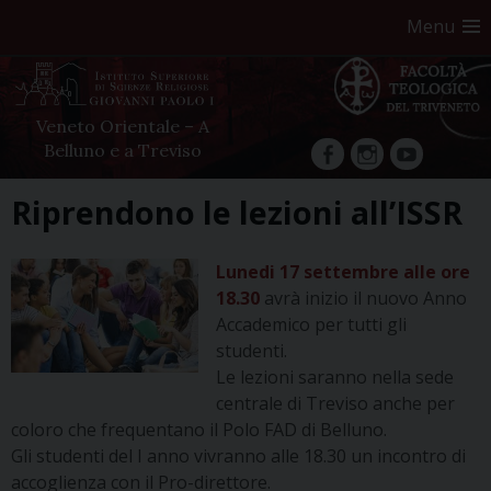
Menu
Veneto Orientale – A
Belluno e a Treviso
facebook
Instagram
YouTube
Skip
Riprendono le lezioni all’ISSR
to
content
Lunedi 17 settembre alle ore
18.30
avrà inizio il nuovo Anno
Accademico per tutti gli
studenti.
Le lezioni saranno nella sede
centrale di Treviso anche per
coloro che frequentano il Polo FAD di Belluno.
Gli studenti del I anno vivranno alle 18.30 un incontro di
accoglienza con il Pro-direttore.