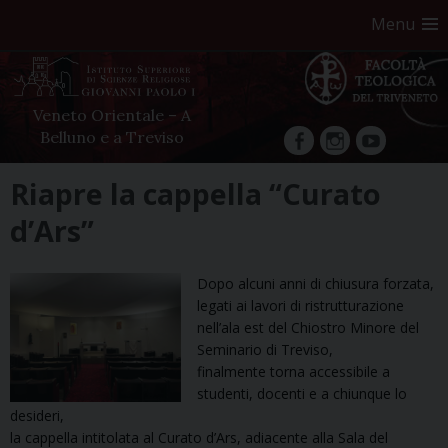
Menu
Veneto Orientale – A
Belluno e a Treviso
facebook
Instagram
YouTube
Skip
Riapre la cappella “Curato
to
d’Ars”
content
Dopo alcuni anni di chiusura forzata,
legati ai lavori di ristrutturazione
nell’ala est del Chiostro Minore del
Seminario di Treviso,
finalmente torna accessibile a
studenti, docenti e a chiunque lo
desideri,
la cappella intitolata al Curato d’Ars, adiacente alla Sala del