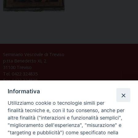
Seminario Vescovile di Treviso
p.tta Benedetto XI, 2
31100 Treviso
Tel. 0422 324835
Fax 0422 324836
segreteria@issrgp1.it
Informativa
C.F. 94004060268
Utilizziamo cookie o tecnologie simili per
finalità tecniche e, con il tuo consenso, anche per
altre finalità ("interazioni e funzionalità semplici",
Orario di segreteria
"miglioramento dell'esperienza", "misurazione" e
"targeting e pubblicità") come specificato nella
Lunedì 17.30-19.30