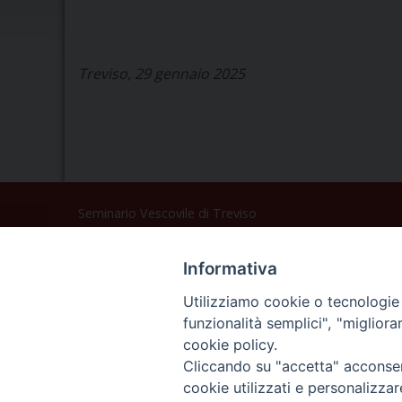
Treviso, 29 gennaio 2025
Seminario Vescovile di Treviso
p.tta Benedetto XI, 2
31100 Treviso
Informativa
Tel. 0422 324835
Fax 0422 324836
Utilizziamo cookie o tecnologie s
segreteria@issrgp1.it
funzionalità semplici", "miglior
cookie policy.
C.F. 94004060268
Cliccando su "accetta" acconsent
cookie utilizzati e personalizza