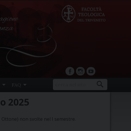
agione
ranza
facebook
Instagram
YouTube
FAQ
zo 2025
. Ottone) non svolte nel I semestre.