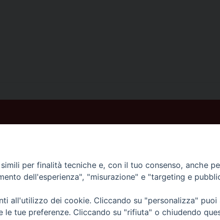
imili per finalità tecniche e, con il tuo consenso, anche per 
amento dell'esperienza", "misurazione" e "targeting e pubbli
Veneto Orientale – A Belluno e a Treviso
i all'utilizzo dei cookie. Cliccando su "personalizza" puoi
re le tue preferenze. Cliccando su "rifiuta" o chiudendo que