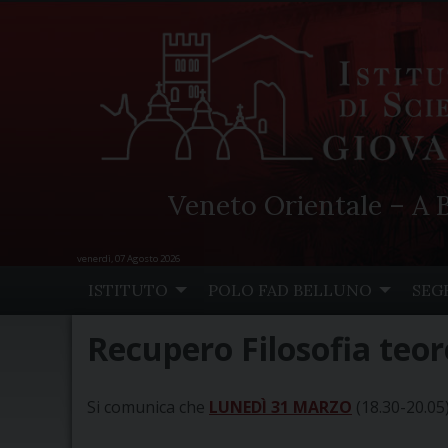
Veneto Orientale – A B
venerdì, 07 Agosto 2026
Skip
ISTITUTO
POLO FAD BELLUNO
SEG
to
content
Recupero Filosofia teor
Si comunica che
LUNEDÌ 31 MARZO
(18.30-20.05