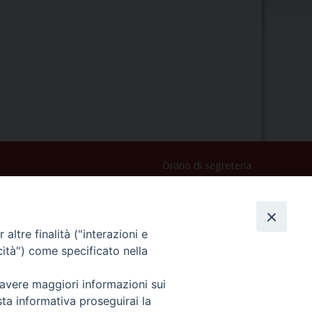
Orario di segreteria
Lunedì 17.30-19.30
Martedì 17.30-19.30
Mercoledì 17.30-19.30
altre finalità ("interazioni e
Giovedì 17.30-19.30
cità") come specificato nella
Venerdì chiuso
Sabato 9.30-11.30
 avere maggiori informazioni sui
Privacy e sicurezza
sta informativa proseguirai la