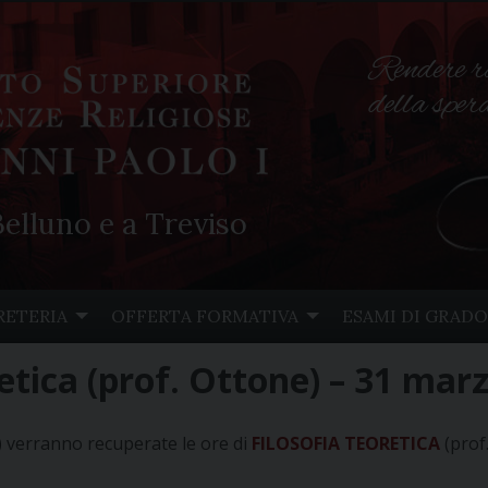
Rendere r
della spe
elluno e a Treviso
RETERIA
OFFERTA FORMATIVA
ESAMI DI GRADO
etica (prof. Ottone) – 31 mar
) verranno recuperate le ore di
FILOSOFIA TEORETICA
(prof