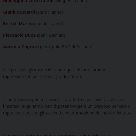
Giuseppina Loretta Gorton
(per il I anno)
Gianluca Nardi
(per il II anno)
Bertoli Marina
(per il III anno)
Pierpaolo Duca
(per il Biennio)
Antonia Capraro
(per il polo FAD di Belluno)
Nei prossimi giorni decideranno quali di loro saranno
rappresentanti per il Consiglio di Istituto.
Li ringraziamo per la disponibilità offerta e per aver accettato
l’incarico: auguriamo loro di poter svolgere un prezioso servizio di
rappresentanza degli studenti e di promozione del nostro Istituto.
In questi giorni potranno raccogliere ulteriori richieste o