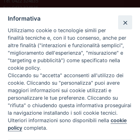
Tel. 0422 324835
Fax 0422 324836
segreteria@issrgp1.it
Informativa
C.F. 94004060268
Utilizziamo cookie o tecnologie simili per
finalità tecniche e, con il tuo consenso, anche per
altre finalità ("interazioni e funzionalità semplici",
Orario di segreteria
"miglioramento dell'esperienza", "misurazione" e
"targeting e pubblicità") come specificato nella
Lunedì 17.30-19.30
cookie policy.
Martedì 17.30-19.30
Mercoledì 17.30-19.30
Cliccando su "accetta" acconsenti all'utilizzo dei
Giovedì 17.30-19.30
cookie. Cliccando su "personalizza" puoi avere
Venerdì chiuso
maggiori informazioni sui cookie utilizzati e
Sabato 9.30-11.30
personalizzare le tue preferenze. Cliccando su
"rifiuta" o chiudendo questa informativa proseguirai
Privacy e sicurezza
la navigazione installando i soli cookie tecnici.
Ulteriori informazioni sono disponibili nella
cookie
policy
completa.