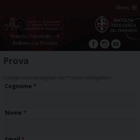
Menu
Veneto Orientale – A
Belluno e a Treviso
facebook
Instagram
YouTube
Skip
Prova
to
content
I campi contrassegnati con
*
sono obbligatori.
Cognome
*
Nome
*
Email
*