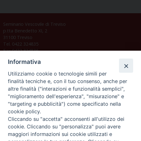
Seminario Vescovile di Treviso
p.tta Benedetto XI, 2
31100 Treviso
Tel. 0422 324835
Fax 0422 324836
segreteria@issrgp1.it
Informativa
C.F. 94004060268
Utilizziamo cookie o tecnologie simili per
finalità tecniche e, con il tuo consenso, anche per
altre finalità ("interazioni e funzionalità semplici",
Orario di segreteria
"miglioramento dell'esperienza", "misurazione" e
"targeting e pubblicità") come specificato nella
Lunedì 17.30-19.30
cookie policy.
Martedì 17.30-19.30
Mercoledì 17.30-19.30
Cliccando su "accetta" acconsenti all'utilizzo dei
Giovedì 17.30-19.30
cookie. Cliccando su "personalizza" puoi avere
Venerdì chiuso
maggiori informazioni sui cookie utilizzati e
Sabato 9.30-11.30