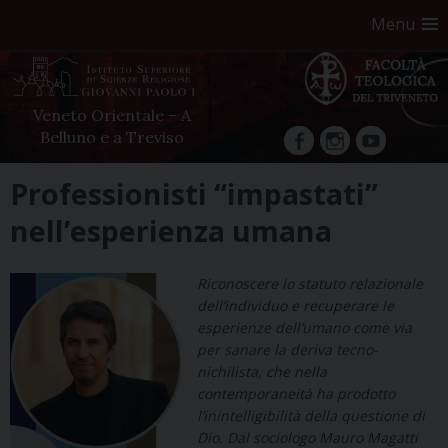
Menu
Veneto Orientale – A
Belluno e a Treviso
facebook
Instagram
YouTube
Skip
Professionisti “impastati”
to
nell’esperienza umana
content
Riconoscere lo statuto relazionale
dell’individuo e recuperare le
esperienze dell’umano come via
per sanare la deriva tecno-
nichilista, che nella
contemporaneità ha prodotto
l’inintelligibilità della questione di
Dio. Dal sociologo Mauro Magatti