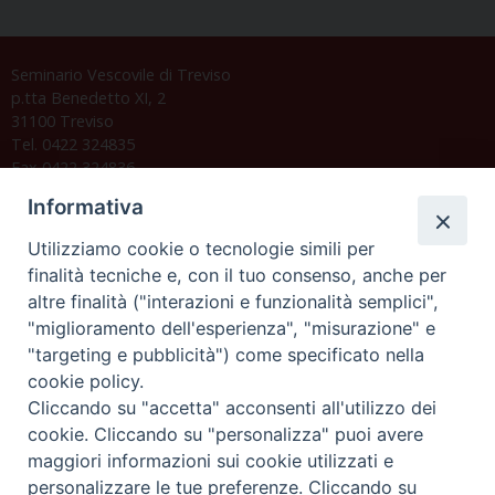
Seminario Vescovile di Treviso
p.tta Benedetto XI, 2
31100 Treviso
Tel. 0422 324835
Fax 0422 324836
segreteria@issrgp1.it
Informativa
C.F. 94004060268
Utilizziamo cookie o tecnologie simili per
finalità tecniche e, con il tuo consenso, anche per
altre finalità ("interazioni e funzionalità semplici",
Orario di segreteria
"miglioramento dell'esperienza", "misurazione" e
"targeting e pubblicità") come specificato nella
Lunedì 17.30-19.30
cookie policy.
Martedì 17.30-19.30
Mercoledì 17.30-19.30
Cliccando su "accetta" acconsenti all'utilizzo dei
Giovedì 17.30-19.30
cookie. Cliccando su "personalizza" puoi avere
Venerdì chiuso
maggiori informazioni sui cookie utilizzati e
Sabato 9.30-11.30
personalizzare le tue preferenze. Cliccando su