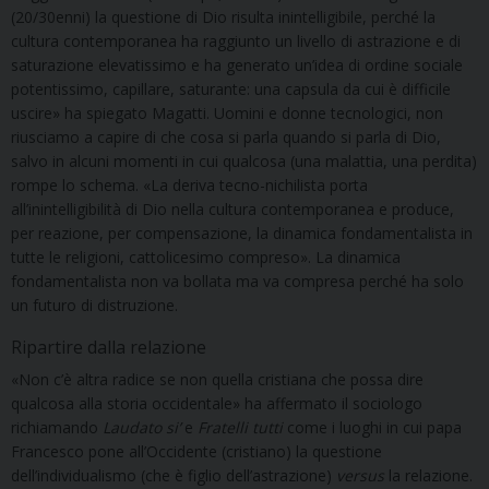
(20/30enni) la questione di Dio risulta inintelligibile, perché la
cultura contemporanea ha raggiunto un livello di astrazione e di
saturazione elevatissimo e ha generato un’idea di ordine sociale
potentissimo, capillare, saturante: una capsula da cui è difficile
uscire» ha spiegato Magatti. Uomini e donne tecnologici, non
riusciamo a capire di che cosa si parla quando si parla di Dio,
salvo in alcuni momenti in cui qualcosa (una malattia, una perdita)
rompe lo schema. «La deriva tecno-nichilista porta
all’inintelligibilità di Dio nella cultura contemporanea e produce,
per reazione, per compensazione, la dinamica fondamentalista in
tutte le religioni, cattolicesimo compreso». La dinamica
fondamentalista non va bollata ma va compresa perché ha solo
un futuro di distruzione.
Ripartire dalla relazione
«Non c’è altra radice se non quella cristiana che possa dire
qualcosa alla storia occidentale» ha affermato il sociologo
richiamando
Laudato si’
e
Fratelli tutti
come i luoghi in cui papa
Francesco pone all’Occidente (cristiano) la questione
dell’individualismo (che è figlio dell’astrazione)
versus
la relazione.