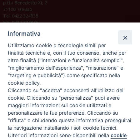
p.tta Benedetto XI, 2
31100 Treviso
Tel. 0422 324835
Fax 0422 324836
segreteria@issrgp1.it
Informativa
C.F. 94004060268
Utilizziamo cookie o tecnologie simili per
finalità tecniche e, con il tuo consenso, anche per
altre finalità ("interazioni e funzionalità semplici",
Orario di segreteria
"miglioramento dell'esperienza", "misurazione" e
"targeting e pubblicità") come specificato nella
Lunedì 17.30-19.30
cookie policy.
Martedì 17.30-19.30
Mercoledì 17.30-19.30
Cliccando su "accetta" acconsenti all'utilizzo dei
Giovedì 17.30-19.30
cookie. Cliccando su "personalizza" puoi avere
Venerdì chiuso
maggiori informazioni sui cookie utilizzati e
Sabato 9.30-11.30
personalizzare le tue preferenze. Cliccando su
"rifiuta" o chiudendo questa informativa proseguirai
Privacy e sicurezza
la navigazione installando i soli cookie tecnici.
Ulteriori informazioni sono disponibili nella
cookie