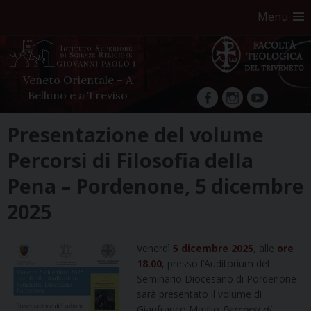
Menu
Veneto Orientale – A
Belluno e a Treviso
facebook
Instagram
YouTube
Skip
Presentazione del volume
to
Percorsi di Filosofia della
content
Pena – Pordenone, 5 dicembre
2025
Venerdì
5 dicembre 2025
, alle
ore
18.00
, presso l’Auditorium del
Seminario Diocesano di Pordenone
sarà presentato il volume di
Gianfranco Maglio
Percorsi di