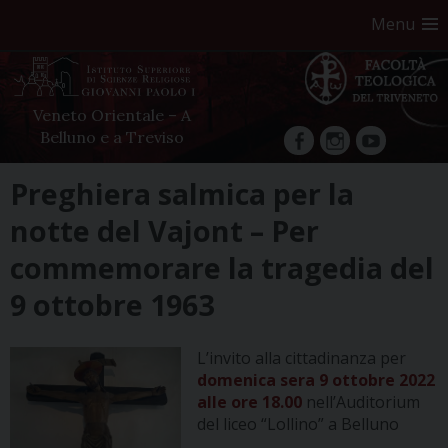
Menu
Veneto Orientale – A
Belluno e a Treviso
facebook
Instagram
YouTube
Skip
Preghiera salmica per la
to
notte del Vajont – Per
content
commemorare la tragedia del
9 ottobre 1963
L’invito alla cittadinanza per
domenica sera 9 ottobre 2022
alle ore 18.00
nell’Auditorium
del liceo “Lollino” a Belluno