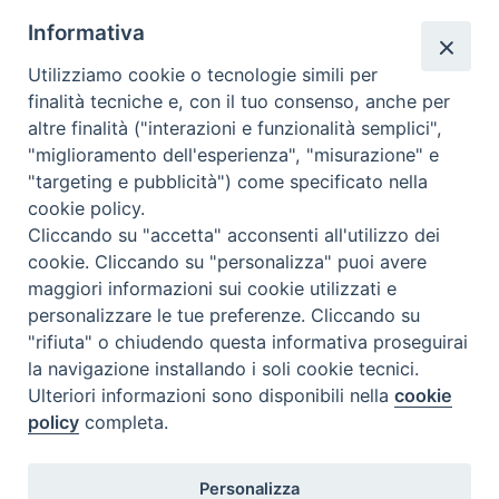
segreteria@issrgp1.it
Informativa
C.F. 94004060268
Utilizziamo cookie o tecnologie simili per
finalità tecniche e, con il tuo consenso, anche per
altre finalità ("interazioni e funzionalità semplici",
Orario di segreteria
"miglioramento dell'esperienza", "misurazione" e
"targeting e pubblicità") come specificato nella
Lunedì 17.30-19.30
cookie policy.
Martedì 17.30-19.30
Mercoledì 17.30-19.30
Cliccando su "accetta" acconsenti all'utilizzo dei
Giovedì 17.30-19.30
cookie. Cliccando su "personalizza" puoi avere
Venerdì chiuso
maggiori informazioni sui cookie utilizzati e
Sabato 9.30-11.30
personalizzare le tue preferenze. Cliccando su
"rifiuta" o chiudendo questa informativa proseguirai
Privacy e sicurezza
la navigazione installando i soli cookie tecnici.
Ulteriori informazioni sono disponibili nella
cookie
policy
completa.
Personalizza