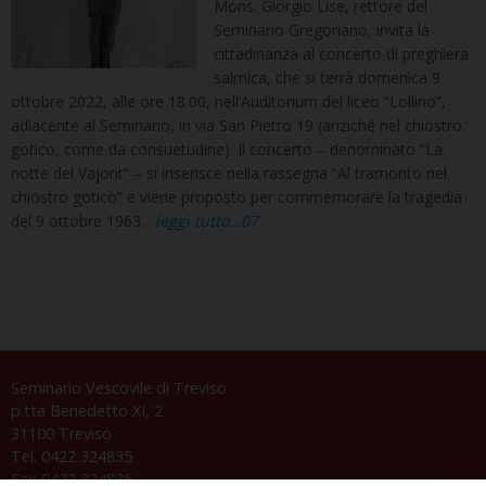
Mons. Giorgio Lise, rettore del
Seminario Gregoriano, invita la
cittadinanza al concerto di preghiera
salmica, che si terrà domenica 9
ottobre 2022, alle ore 18.00, nell’Auditorium del liceo “Lollino”,
adiacente al Seminario, in via San Pietro 19 (anziché nel chiostro
gotico, come da consuetudine). Il concerto – denominato “La
notte del Vajont” – si inserisce nella rassegna “Al tramonto nel
chiostro gotico” e viene proposto per commemorare la tragedia
del 9 ottobre 1963.
..
leggi tutto…07
Seminario Vescovile di Treviso
p.tta Benedetto XI, 2
31100 Treviso
Tel. 0422 324835
Fax 0422 324836