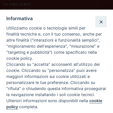
Tel. 0422 324835
Fax 0422 324836
segreteria@issrgp1.it
Informativa
C.F. 94004060268
Utilizziamo cookie o tecnologie simili per
finalità tecniche e, con il tuo consenso, anche per
altre finalità ("interazioni e funzionalità semplici",
Orario di segreteria
"miglioramento dell'esperienza", "misurazione" e
"targeting e pubblicità") come specificato nella
Lunedì 17.30-19.30
cookie policy.
Martedì 17.30-19.30
Mercoledì 17.30-19.30
Cliccando su "accetta" acconsenti all'utilizzo dei
Giovedì 17.30-19.30
cookie. Cliccando su "personalizza" puoi avere
Venerdì chiuso
maggiori informazioni sui cookie utilizzati e
Sabato 9.30-11.30
personalizzare le tue preferenze. Cliccando su
"rifiuta" o chiudendo questa informativa proseguirai
Privacy e sicurezza
la navigazione installando i soli cookie tecnici.
Ulteriori informazioni sono disponibili nella
cookie
policy
completa.