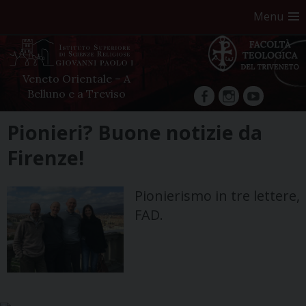
Menu
Veneto Orientale – A
Belluno e a Treviso
facebook
Instagram
YouTube
Skip
Pionieri? Buone notizie da
to
Firenze!
content
Pionierismo in tre lettere,
FAD.