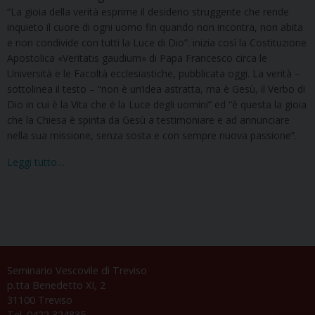
“La gioia della verità esprime il desiderio struggente che rende
inquieto il cuore di ogni uomo fin quando non incontra, non abita
e non condivide con tutti la Luce di Dio”: inizia così la Costituzione
Apostolica «Veritatis gaudium» di Papa Francesco circa le
Università e le Facoltà ecclesiastiche, pubblicata oggi. La verità –
sottolinea il testo – “non è un’idea astratta, ma è Gesù, il Verbo di
Dio in cui è la Vita che è la Luce degli uomini” ed “è questa la gioia
che la Chiesa è spinta da Gesù a testimoniare e ad annunciare
nella sua missione, senza sosta e con sempre nuova passione”.
Leggi tutto…
Seminario Vescovile di Treviso
p.tta Benedetto XI, 2
31100 Treviso
Tel. 0422 324835