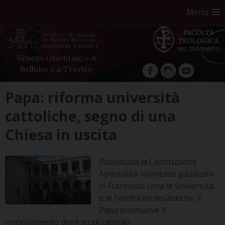
Menu
Veneto Orientale – A
Belluno e a Treviso
facebook
Instagram
YouTube
Skip
Papa: riforma università
to
cattoliche, segno di una
content
Chiesa in uscita
Pubblicata la Costituzione
Apostolica «Veritatis gaudium»
di Francesco circa le Università
e le Facoltà ecclesiastiche: il
Papa promuove il
rinnovamento degli studi cattolici