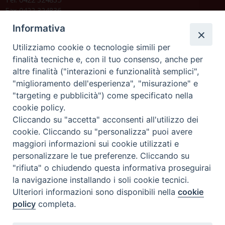
Fax 0422 324836
segreteria@issrgp1.it
Informativa
C.F. 94004060268
Utilizziamo cookie o tecnologie simili per
finalità tecniche e, con il tuo consenso, anche per
altre finalità ("interazioni e funzionalità semplici",
Orario di segreteria
"miglioramento dell'esperienza", "misurazione" e
"targeting e pubblicità") come specificato nella
Lunedì 17.30-19.30
cookie policy.
Martedì 17.30-19.30
Mercoledì 17.30-19.30
Cliccando su "accetta" acconsenti all'utilizzo dei
Giovedì 17.30-19.30
cookie. Cliccando su "personalizza" puoi avere
Venerdì chiuso
maggiori informazioni sui cookie utilizzati e
Sabato 9.30-11.30
personalizzare le tue preferenze. Cliccando su
"rifiuta" o chiudendo questa informativa proseguirai
Privacy e sicurezza
la navigazione installando i soli cookie tecnici.
Ulteriori informazioni sono disponibili nella
cookie
policy
completa.