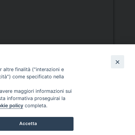
altre finalità ("interazioni e
cità") come specificato nella
Orario di segreteria
 avere maggiori informazioni sui
Lunedì 17.30-19.30
sta informativa proseguirai la
Martedì 17.30-19.30
kie policy
completa.
Mercoledì 17.30-19.30
Giovedì 17.30-19.30
Venerdì chiuso
Accetta
Sabato 9.30-11.30