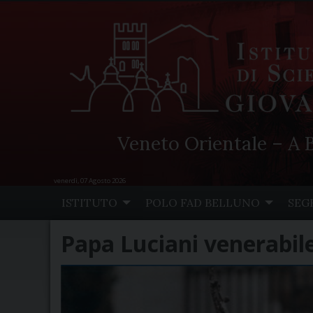
Veneto Orientale – A B
venerdì, 07 Agosto 2026
Skip
ISTITUTO
POLO FAD BELLUNO
SEG
to
content
Papa Luciani venerabil