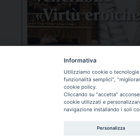
Informativa
Utilizziamo cookie o tecnologie s
funzionalità semplici", "miglior
Seminario Vescovile di Treviso
cookie policy.
p.tta Benedetto XI, 2
Cliccando su "accetta" acconsent
31100 Treviso
cookie utilizzati e personalizza
Tel. 0422 324835
navigazione installando i soli co
Fax 0422 324836
segreteria@issrgp1.it
Personalizza
C.F. 94004060268