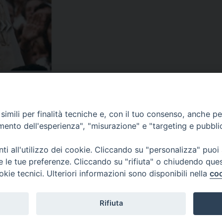
imili per finalità tecniche e, con il tuo consenso, anche per 
amento dell'esperienza", "misurazione" e "targeting e pubbli
i all'utilizzo dei cookie. Cliccando su "personalizza" puoi
re le tue preferenze. Cliccando su "rifiuta" o chiudendo que
okie tecnici. Ulteriori informazioni sono disponibili nella
coo
Rifiuta
Veneto Orientale – A Belluno e a Treviso