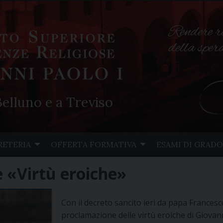
Rendere r
della spe
elluno e a Treviso
RETERIA
OFFERTA FORMATIVA
ESAMI DI GRADO
e «Virtù eroiche»
Con il decreto sancito ieri da papa Francesco 
proclamazione delle virtù eroiche di Giovan