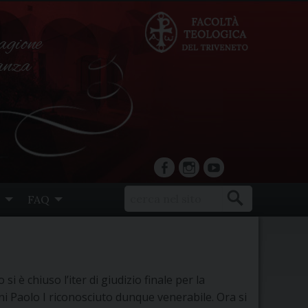
agione
ranza
facebook
Instagram
YouTube
FAQ
si è chiuso l’iter di giudizio finale per la
ni Paolo I riconosciuto dunque venerabile. Ora si