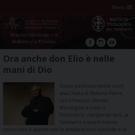
Menu
Veneto Orientale – A
Belluno e a Treviso
facebook
Instagram
YouTube
Skip
Ora anche don Elio è nelle
to
mani di Dio
content
Siamo particolarmente vicini
alla Chiesa di Belluno-Feltre,
con il Vescovo Renato
Marangoni e tutto il
Presbiterio, rivolgendo loro, ai
familiari e a quanti hanno
conosciuto e apprezzato la preparazione culturale e la