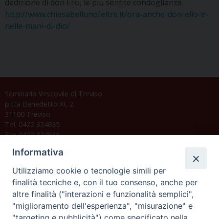
dedizione di don Elio, le più sentite condoglianze.
http://www.chiesabellunofeltre.it/ora-anche-don-elio-e-
nelle-mani-di-dio/
Seminario Vescovile di Treviso
p.tta Benedetto XI, 2
31100 Treviso
Tel. 0422 324835
Fax 0422 324836
segreteria@issrgp1.it
Informativa
C.F. 94004060268
Utilizziamo cookie o tecnologie simili per
finalità tecniche e, con il tuo consenso, anche per
altre finalità ("interazioni e funzionalità semplici",
Orario di segreteria
"miglioramento dell'esperienza", "misurazione" e
"targeting e pubblicità") come specificato nella