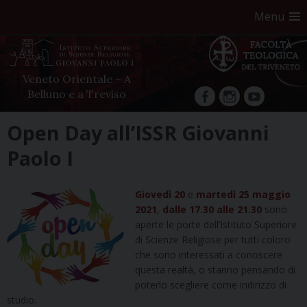
Menu
Veneto Orientale – A
Belluno e a Treviso
facebook
Instagram
YouTube
Skip
Open Day all’ISSR Giovanni
to
Paolo I
content
Giovedì 20
e
martedì 25 maggio
2021
,
dalle 17.30 alle 21.30
sono
aperte le porte dell’Istituto Superiore
di Scienze Religiose per tutti coloro
che sono interessati a conoscere
questa realtà, o stanno pensando di
poterlo scegliere come indirizzo di
studio.