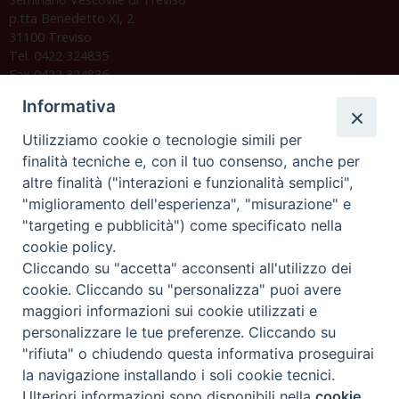
p.tta Benedetto XI, 2
31100 Treviso
Tel. 0422 324835
Fax 0422 324836
segreteria@issrgp1.it
Informativa
C.F. 94004060268
Utilizziamo cookie o tecnologie simili per
finalità tecniche e, con il tuo consenso, anche per
altre finalità ("interazioni e funzionalità semplici",
Orario di segreteria
"miglioramento dell'esperienza", "misurazione" e
"targeting e pubblicità") come specificato nella
Lunedì 17.30-19.30
cookie policy.
Martedì 17.30-19.30
Mercoledì 17.30-19.30
Cliccando su "accetta" acconsenti all'utilizzo dei
Giovedì 17.30-19.30
cookie. Cliccando su "personalizza" puoi avere
Venerdì chiuso
maggiori informazioni sui cookie utilizzati e
Sabato 9.30-11.30
personalizzare le tue preferenze. Cliccando su
"rifiuta" o chiudendo questa informativa proseguirai
Privacy e sicurezza
la navigazione installando i soli cookie tecnici.
Ulteriori informazioni sono disponibili nella
cookie