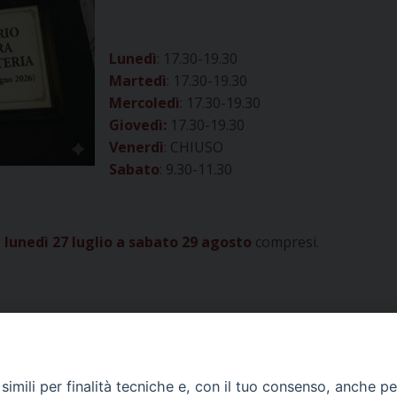
Lunedì
: 17.30-19.30
Martedì
: 17.30-19.30
Mercoledì
: 17.30-19.30
Giovedì:
17.30-19.30
Venerdì
: CHIUSO
Sabato
: 9.30-11.30
lunedì 27 luglio a sabato 29 agosto
compresi.
imili per finalità tecniche e, con il tuo consenso, anche per 