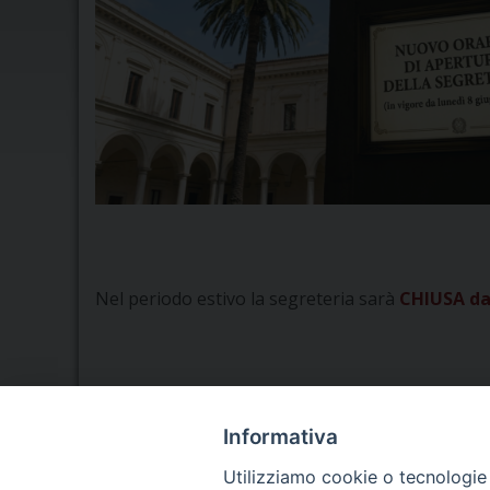
Nel periodo estivo la segreteria sarà
CHIUSA da 
Informativa
Seminario Vescovile di Treviso
Utilizziamo cookie o tecnologie s