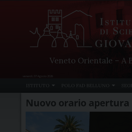
Veneto Orientale – A B
venerdì, 07 Agosto 2026
Skip
ISTITUTO
POLO FAD BELLUNO
SEG
to
content
Nuovo orario apertura 