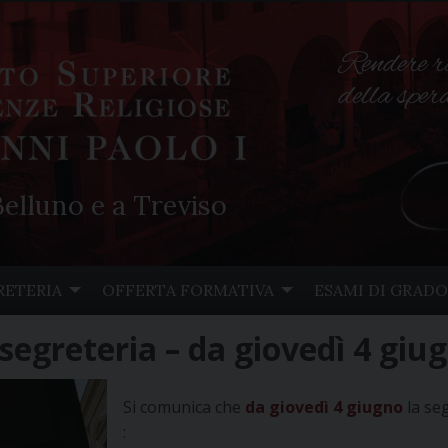
Rendere r
della spe
elluno e a Treviso
RETERIA
OFFERTA FORMATIVA
ESAMI DI GRADO
segreteria – da giovedì 4 giu
Si comunica che
da giovedì 4 giugno
la se
: