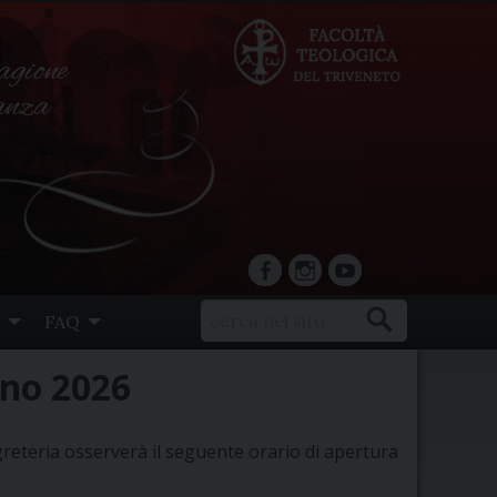
agione
ranza
facebook
Instagram
YouTube
FAQ
gno 2026
greteria osserverà il seguente orario di apertura