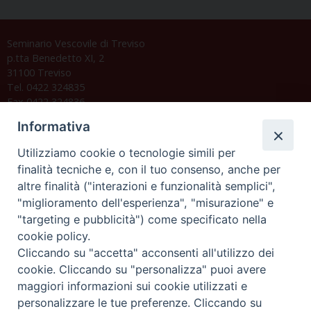
Seminario Vescovile di Treviso
p.tta Benedetto XI, 2
31100 Treviso
Tel. 0422 324835
Fax 0422 324836
segreteria@issrgp1.it
Informativa
C.F. 94004060268
Utilizziamo cookie o tecnologie simili per
finalità tecniche e, con il tuo consenso, anche per
altre finalità ("interazioni e funzionalità semplici",
Orario di segreteria
"miglioramento dell'esperienza", "misurazione" e
"targeting e pubblicità") come specificato nella
Lunedì 17.30-19.30
cookie policy.
Martedì 17.30-19.30
Mercoledì 17.30-19.30
Cliccando su "accetta" acconsenti all'utilizzo dei
Giovedì 17.30-19.30
cookie. Cliccando su "personalizza" puoi avere
Venerdì chiuso
maggiori informazioni sui cookie utilizzati e
Sabato 9.30-11.30
personalizzare le tue preferenze. Cliccando su