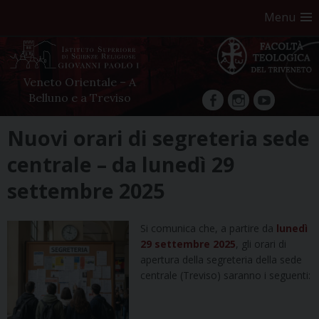
Menu
Veneto Orientale – A
Belluno e a Treviso
facebook
Instagram
YouTube
Skip
Nuovi orari di segreteria sede
to
centrale – da lunedì 29
content
settembre 2025
Si comunica che, a partire da
lunedì
29 settembre 2025
, gli orari di
apertura della segreteria della sede
centrale (Treviso) saranno i seguenti: