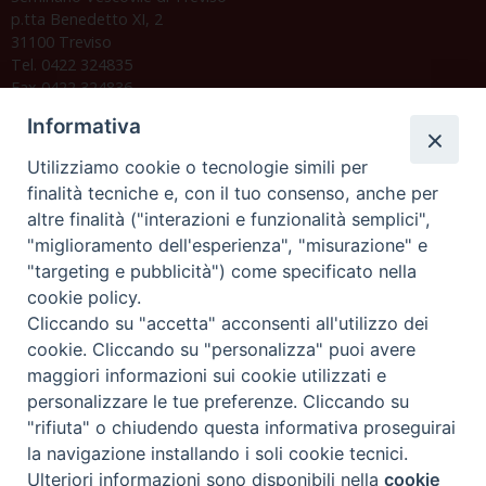
p.tta Benedetto XI, 2
31100 Treviso
Tel. 0422 324835
Fax 0422 324836
segreteria@issrgp1.it
Informativa
C.F. 94004060268
Utilizziamo cookie o tecnologie simili per
finalità tecniche e, con il tuo consenso, anche per
altre finalità ("interazioni e funzionalità semplici",
Orario di segreteria
"miglioramento dell'esperienza", "misurazione" e
"targeting e pubblicità") come specificato nella
Lunedì 17.30-19.30
cookie policy.
Martedì 17.30-19.30
Mercoledì 17.30-19.30
Cliccando su "accetta" acconsenti all'utilizzo dei
Giovedì 17.30-19.30
cookie. Cliccando su "personalizza" puoi avere
Venerdì chiuso
maggiori informazioni sui cookie utilizzati e
Sabato 9.30-11.30
personalizzare le tue preferenze. Cliccando su
"rifiuta" o chiudendo questa informativa proseguirai
Privacy e sicurezza
la navigazione installando i soli cookie tecnici.
Ulteriori informazioni sono disponibili nella
cookie