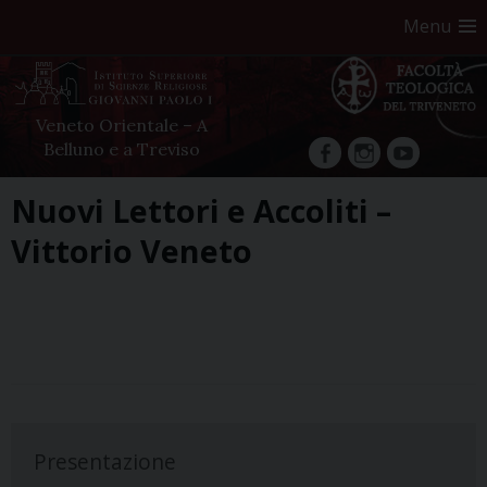
Menu
Veneto Orientale – A
Belluno e a Treviso
facebook
Instagram
YouTube
Skip
Nuovi Lettori e Accoliti –
to
Vittorio Veneto
content
Presentazione