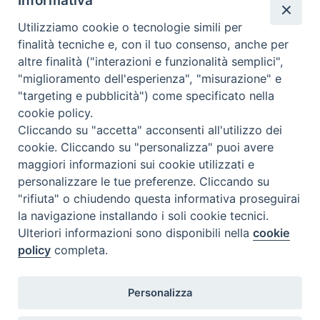
Informativa
C.F. 94004060268
Utilizziamo cookie o tecnologie simili per
finalità tecniche e, con il tuo consenso, anche per
altre finalità ("interazioni e funzionalità semplici",
Orario di segreteria
"miglioramento dell'esperienza", "misurazione" e
"targeting e pubblicità") come specificato nella
Lunedì 17.30-19.30
cookie policy.
Martedì 17.30-19.30
Mercoledì 17.30-19.30
Cliccando su "accetta" acconsenti all'utilizzo dei
Giovedì 17.30-19.30
cookie. Cliccando su "personalizza" puoi avere
Venerdì chiuso
maggiori informazioni sui cookie utilizzati e
Sabato 9.30-11.30
personalizzare le tue preferenze. Cliccando su
"rifiuta" o chiudendo questa informativa proseguirai
Privacy e sicurezza
la navigazione installando i soli cookie tecnici.
Ulteriori informazioni sono disponibili nella
cookie
policy
completa.
Personalizza