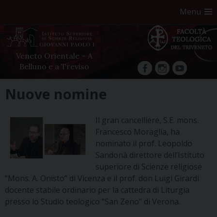
Menu
Veneto Orientale – A
Belluno e a Treviso
facebook
Instagram
YouTube
Skip
Nuove nomine
to
content
Il gran cancelliere, S.E. mons.
Francesco Moraglia, ha
nominato il prof. Leopoldo
Sandonà direttore dell’Istituto
superiore di Scienze religiose
“Mons. A. Onisto” di Vicenza e il prof. don Luigi Girardi
docente stabile ordinario per la cattedra di Liturgia
presso lo Studio teologico “San Zeno” di Verona.