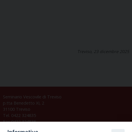
Treviso, 23 dicembre 2025
Seminario Vescovile di Treviso
p.tta Benedetto XI, 2
31100 Treviso
Tel. 0422 324835
Fax 0422 324836
segreteria@issrgp1.it