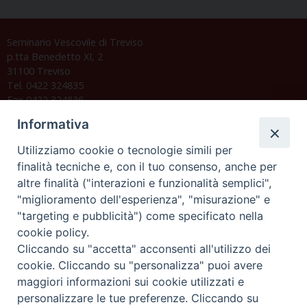
Seminario Vescovile di Treviso
p.tta Benedetto XI, 2
31100 Treviso
Tel. 0422 324835
Fax 0422 324836
segreteria@issrgp1.it
Informativa
C.F. 94004060268
Utilizziamo cookie o tecnologie simili per
finalità tecniche e, con il tuo consenso, anche per
altre finalità ("interazioni e funzionalità semplici",
Orario di segreteria
"miglioramento dell'esperienza", "misurazione" e
"targeting e pubblicità") come specificato nella
Lunedì 17.30-19.30
cookie policy.
Martedì 17.30-19.30
Mercoledì 17.30-19.30
Cliccando su "accetta" acconsenti all'utilizzo dei
Giovedì 17.30-19.30
cookie. Cliccando su "personalizza" puoi avere
Venerdì chiuso
maggiori informazioni sui cookie utilizzati e
Sabato 9.30-11.30
personalizzare le tue preferenze. Cliccando su