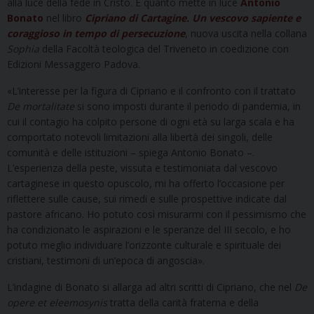
alla luce della fede in Cristo. È quanto mette in luce
Antonio
Bonato
nel libro
Cipriano di Cartagine. Un vescovo sapiente e
coraggioso in tempo di persecuzione
, nuova uscita nella collana
Sophia
della Facoltà teologica del Triveneto in coedizione con
Edizioni Messaggero Padova.
«L’interesse per la figura di Cipriano e il confronto con il trattato
De mortalitate
si sono imposti durante il periodo di pandemia, in
cui il contagio ha colpito persone di ogni età su larga scala e ha
comportato notevoli limitazioni alla libertà dei singoli, delle
comunità e delle istituzioni – spiega Antonio Bonato –.
L’esperienza della peste, vissuta e testimoniata dal vescovo
cartaginese in questo opuscolo, mi ha offerto l’occasione per
riflettere sulle cause, sui rimedi e sulle prospettive indicate dal
pastore africano. Ho potuto così misurarmi con il pessimismo che
ha condizionato le aspirazioni e le speranze del III secolo, e ho
potuto meglio individuare l’orizzonte culturale e spirituale dei
cristiani, testimoni di un’epoca di angoscia».
L’indagine di Bonato si allarga ad altri scritti di Cipriano, che nel
De
opere et eleemosynis
tratta della carità fraterna e della