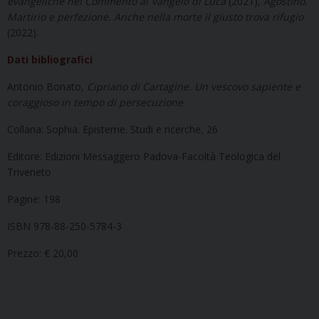
evangeliche nel Commento al Vangelo di Luca
(2021),
Agostino.
Martirio e perfezione. Anche nella morte il giusto trova rifugio
(2022).
Dati bibliografici
Antonio Bonato,
Cipriano di Cartagine. Un vescovo sapiente e
coraggioso in tempo di persecuzione
Collana: Sophia. Episteme. Studi e ricerche, 26
Editore: Edizioni Messaggero Padova-Facoltà Teologica del
Triveneto
Pagine: 198
ISBN 978-88-250-5784-3
Prezzo: € 20,00