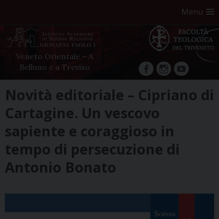
Menu
Veneto Orientale – A
Belluno e a Treviso
facebook
Instagram
YouTube
Skip
Novità editoriale – Cipriano di
to
Cartagine. Un vescovo
content
sapiente e coraggioso in
tempo di persecuzione di
Antonio Bonato