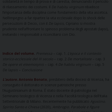
solidarietà in tempo di prova e di carestia, denunciando il pericolo
di rilassamento dei costumi. Il
De habitu virginum
ribadisce
l’importanza della disciplina come fondamento della vita ascetica.
Nell’impegno a far ripartire la vita ecclesiale dopo lo shock delle
persecuzioni di Decio, con il
De lapsis
, Cipriano si mostra
prudente nell’affrontare lo spinoso problema degli apostati (lapsi),
invitando i responsabili a riconciliarsi con Dio.
Indice del volume.
Premessa
– cap. 1.
L’epoca e il contesto
storico-ecclesiale del III secolo
– cap. 2
De mortalitate
– cap. 3
De opere et eleemosynis
– cap. 4
De habitu virginum
– cap. 5
De lapsis
–
Conclusione
L’autore.
Antonio Bonato
, presbitero della diocesi di Vicenza, ha
conseguito il dottorato in scienze patristiche presso
l’Augustinianum di Roma. È stato docente di patrologia nel
Seminario teologico di Vicenza e nella Facoltà teologica dell’Italia
Settentrionale di Milano. Recentemente ha pubblicato
Agostino.
Spirito Santo e Chiesa
(2020),
Ambrogio. Parabole e figure