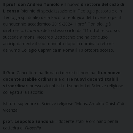
Il
prof.
don
Andrea Toniolo
è il nuovo
direttore del ciclo di
Licenza
(biennio di specializzazione in Teologia pastorale e in
Teologia spirituale) della Facoltà teologica del Triveneto per il
quinquennio accademico 2019-2024. Il prof. Toniolo, già
direttore
ad interim
dello stesso ciclo dall’11 ottobre scorso,
succede a mons. Riccardo Battocchio che ha concluso
anticipatamente il suo mandato dopo la nomina a rettore
dell’Almo Collegio Capranica in Roma il 10 ottobre scorso.
Il Gran Cancelliere ha firmato i decreti di nomina di
un nuovo
docente stabile
ordinario
e di
tre nuovi docenti stabili
straordinari
presso alcuni Istituti superiori di Scienze religiose
collegati alla Facoltà:
Istituto superiore di Scienze religiose “Mons. Arnoldo Onisto” di
Vicenza
prof. Leopoldo Sandonà
– docente stabile ordinario per la
cattedra di
Filosofia