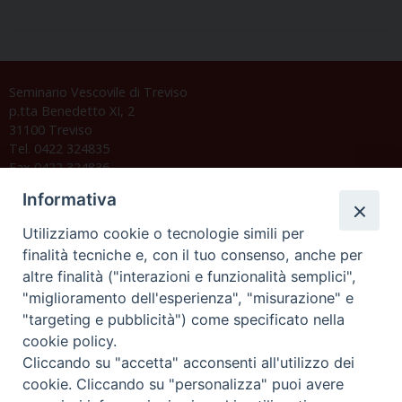
Seminario Vescovile di Treviso
p.tta Benedetto XI, 2
31100 Treviso
Tel. 0422 324835
Fax 0422 324836
segreteria@issrgp1.it
Informativa
C.F. 94004060268
Utilizziamo cookie o tecnologie simili per
finalità tecniche e, con il tuo consenso, anche per
altre finalità ("interazioni e funzionalità semplici",
Orario di segreteria
"miglioramento dell'esperienza", "misurazione" e
"targeting e pubblicità") come specificato nella
Lunedì 17.30-19.30
cookie policy.
Martedì 17.30-19.30
Mercoledì 17.30-19.30
Cliccando su "accetta" acconsenti all'utilizzo dei
Giovedì 17.30-19.30
cookie. Cliccando su "personalizza" puoi avere
Venerdì chiuso