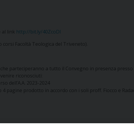
e
al link
http://bit.ly/40ZcoDl
o corsi Facoltà Teologica del Triveneto).
o I che parteciperanno a tutto il Convegno in presenza presso 
enire riconosciuti:
rso dell’A.A. 2023-2024
o 4 pagine prodotto in accordo con i soli proff. Fiocco e Radael