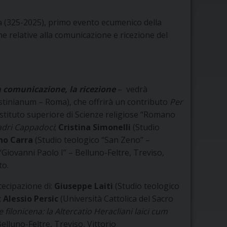
ea (325-2025), primo evento ecumenico della
he relative alla comunicazione e ricezione del
a comunicazione, la ricezione
– vedrà
gustinianum – Roma), che offrirà un contributo
Per
Istituto superiore di Scienze religiose “Romano
Padri Cappadoci
;
Cristina Simonelli
(Studio
no Carra
(Studio teologico “San Zeno” –
 “Giovanni Paolo I” – Belluno-Feltre, Treviso,
to.
tecipazione di:
Giuseppe Laiti
(Studio teologico
;
Alessio Persic
(Università Cattolica del Sacro
e filonicena: la Altercatio Heracliani laici cum
elluno-Feltre, Treviso, Vittorio