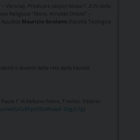
” – Verona),
Predicare (dopo) Nicea/1. Echi della
ienze Religiose “Mons. Arnoldo Onisto” –
 Aquileia
;
Maurizio Girolami
(Facoltà Teologica
denti e docenti della rete della Facoltà
Paolo I” di Belluno-Feltre, Treviso, Vittorio
channel/UCvR5prDSsiWoaxf-Zbgzz7g
).