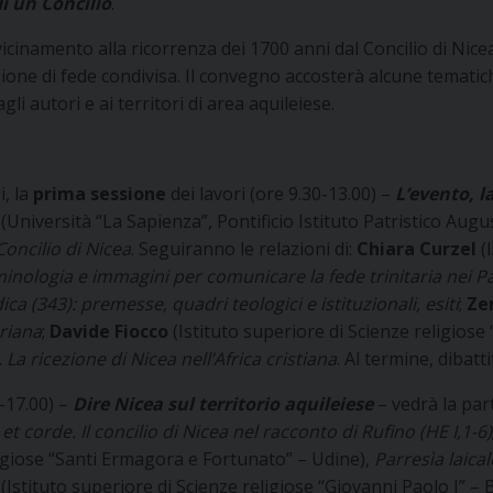
di un Concilio
.
icinamento alla ricorrenza dei 1700 anni dal Concilio di Nic
ssione di fede condivisa. Il convegno accosterà alcune tematic
i autori e ai territori di area aquileiese.
i, la
prima sessione
dei lavori (ore 9.30-13.00) –
L’evento, l
(Università “La Sapienza”, Pontificio Istituto Patristico Au
oncilio di Nicea
. Seguiranno le relazioni di:
Chiara Curzel
(
minologia e immagini per comunicare la fede trinitaria nei 
ca (343): premesse, quadri teologici e istituzionali, esiti
;
Ze
ariana
;
Davide Fiocco
(Istituto superiore di Scienze religiose
La ricezione di Nicea nell’Africa cristiana
. Al termine, dibatti
-17.00) –
Dire Nicea sul territorio aquileiese
– vedrà la par
 corde. Il concilio di Nicea nel racconto di Rufino (HE I,1-6)
ligiose “Santi Ermagora e Fortunato” – Udine),
Parresìa laical
(Istituto superiore di Scienze religiose “Giovanni Paolo I” – B