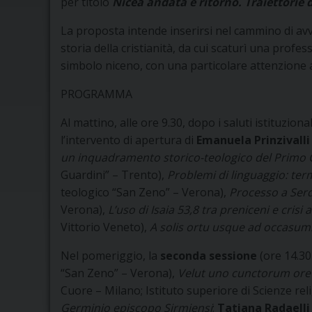
per titolo
Nicea andata e ritorno. Traiettorie 
La proposta intende inserirsi nel cammino di avv
storia della cristianità, da cui scaturì una profe
simbolo niceno, con una particolare attenzione agl
PROGRAMMA
Al mattino, alle ore 9.30, dopo i saluti istituzional
l’intervento di apertura di
Emanuela Prinzivalli
un inquadramento storico-teologico del Primo C
Guardini” – Trento),
Problemi di linguaggio: ter
teologico “San Zeno” – Verona),
Processo a Serdi
Verona),
L’uso di Isaia 53,8 tra preniceni e crisi 
Vittorio Veneto),
A solis ortu usque ad occasum. 
Nel pomeriggio, la
seconda sessione
(ore 14.30
“San Zeno” – Verona),
Velut uno cunctorum ore et
Cuore – Milano; Istituto superiore di Scienze re
Germinio episcopo Sirmiensi
;
Tatiana Radaelli