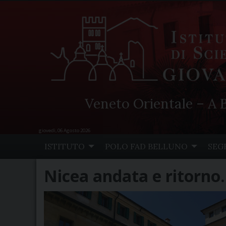
Veneto Orientale – A B
giovedì, 06 Agosto 2026
Skip
ISTITUTO
POLO FAD BELLUNO
SEG
to
content
Nicea andata e ritorno. 