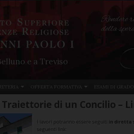
Rendere r
della spe
elluno e a Treviso
RETERIA
OFFERTA FORMATIVA
ESAMI DI GRADO
Traiettorie di un Concilio – L
I lavori potranno essere seguiti
in diretta
seguenti link: