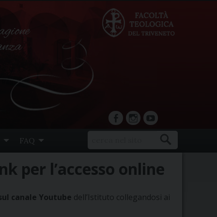
agione
ranza
facebook
Instagram
YouTube
FAQ
ink per l’accesso online
 sul canale Youtube
dell’Istituto collegandosi ai