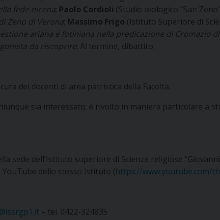
ella fede nicena
;
Paolo Cordioli
(Studio teologico “San Zeno
 di Zeno di Verona
;
Massimo Frigo
(Istituto Superiore di Sc
estione ariana e fotiniana nella predicazione di Cromazio di
gonista da riscoprire
. Al termine, dibattito.
ura dei docenti di area patristica della Facoltà.
iunque sia interessato; è rivolto in maniera particolare a stu
la sede dell’Istituto superiore di Scienze religiose “Giovanni 
e YouTube dello stesso Istituto (
https://www.youtube.com/
@issrgp1.it
– tel. 0422-324835