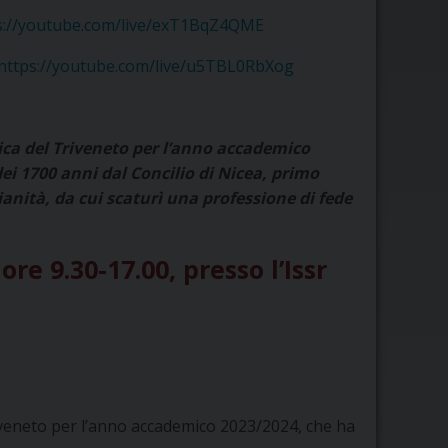
s://youtube.com/live/exT1BqZ4QME
https://youtube.com/live/u5TBL0RbXog
ica del Triveneto per l’anno accademico
ei 1700 anni dal Concilio di Nicea, primo
ianità, da cui scaturì una professione di fede
re 9.30-17.00, presso l’Issr
iveneto
per l’anno accademico 2023/2024, che ha