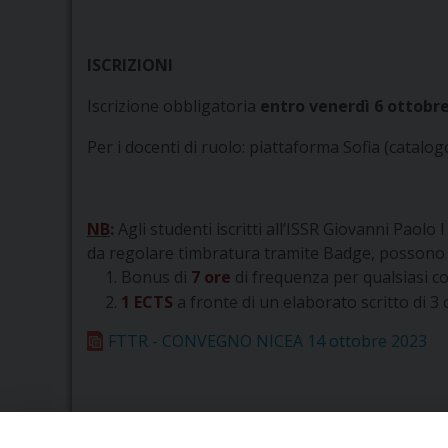
ISCRIZIONI
Iscrizione obbligatoria
entro venerdì 6 ottobr
Per i docenti di ruolo: piattaforma Sofia
(catalog
NB
:
Agli studenti iscritti all’ISSR Giovanni Paol
da regolare timbratura tramite Badge, possono v
Bonus di
7 ore
di frequenza per qualsiasi co
1 ECTS
a fronte di un elaborato scritto di 3 
FTTR - CONVEGNO NICEA 14 ottobre 2023